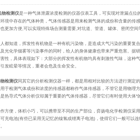
是一种气体泄露浓度检测的仪器仪表工具，可实现对泄漏点位
机物检测仪
测环境中存在的气体种类，气体传感器是用来检测气体的成份和含量的传
也更加方便,可以实现特殊场合测量需要,对坑道、管道、罐体、密闭空
都知道，挥发性有机物是一种有机污染物，是造成大气污染的重要复合
以及光化学烟雾等污染事件的同时，给人的身体健康也带来严重危害。据
危害性，具体表现如下：大部分的挥发性有机物均具有刺激性气味，这种
会引发眩晕等情况，重者会危及生命安全。
机物检测仪
同其它的分析检测仪器一样，都是用相对比较的方法进行测定
是用于检测气体成份和浓度的传感器都称作气体传感器，不管它是用物理
但是热导式气体分析仪却属于重要的气体传感器，尽管它们有时使用大体*
便，体积小巧，可以携带至不同的生产部位，弈扬电化学检测仪采用碱性电
可充电池(有些已采用无记忆的镍氢或锂离子电池)，使得它们一般可以连
广。