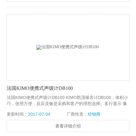
法国KIMO便携式声级计DB100
法国KIMO便携式声级计DB100 KIMO凯茂噪音计DB100，体积小
巧，使用方便，反应灵敏是采购和客户的理想选择。多行显示 像
素：128×64‧可测量LA及LAeq ‧测量LA时可显示Z大值与Z小值‧测
更新时间：
2017-07-04
厂商性质：
经销商
量LAeq时，可自定义监测时间。‧噪声量程：30～130dB‧分辨
率：0.1dB
查看详细介绍