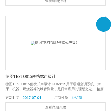
查看详细介绍
德图TESTO815便携式声级计
德图TESTO815便携式声级计 Testo815用于暖通空调系统、舞
厅、机器、燃烧器等的噪音测量，是日常应用的理想之选。 精度
等级2L，符合IEC 60651标准 调试方便（附带调试用的螺丝起
更新时间：
2017-07-04
厂商性质：
经销商
子） 根据A类和C类来频率计权 存储Z大值和Z小值 精度高 （2
级） 可调节时间加权，快速/慢速 显示频率计权、当前读数、时
查看详细介绍
间加权和区域量程