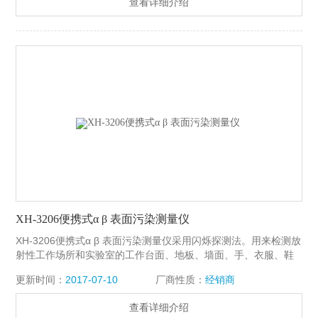
查看详细介绍
及核工业场所现场快速检测及个人防护。
XH-3206便携式α β 表面污染测量仪
XH-3206便携式α β 表面污染测量仪采用闪烁探测法。用来检测放
射性工作场所和实验室的工作台面、地板、墙面、手、衣服、鞋
等表面受α或β放射性污染的程度。 本仪表为液晶显示小型可携仪
更新时间：
2017-07-10
厂商性质：
经销商
表，仪器显示测量结果时发出音响讯号。液晶显示高压值和电池
欠压提示。电路采用微分测量法，利用脉冲形状甄别电路，配以
查看详细介绍
智能软件，可自动分辨α、β粒子，实现α、β同时测量，并将其互