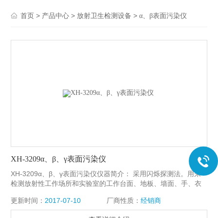
>
>
>
首页
产品中心
放射卫生检测设备
α、β表面污染仪
XH-3209α、β、γ表面污染仪
XH-3209α、β、γ表面污染仪仪器简介： 采用闪烁探测法。用来
检测放射性工作场所和实验室的工作台面、地板、墙面、手、衣
服、鞋等表面受α、β或γ放射性污染的程度。 本仪表为液晶显示
更新时间：
2017-07-10
厂商性质：
经销商
小型可携仪表，仪器显示测量结果时发出音响讯号。液晶显示高
压值和电池欠压提示。特别适合医院、卫生疾控、环境监督部门