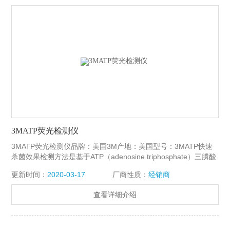
3MATP荧光检测仪
3MATP荧光检测仪品牌：美国3M产地：美国型号：3MATP快速
杀菌效果检测方法是基于ATP（adenosine triphosphate）三膦酸
酰苷检测原理.。ATP是一种在所有动,植物,细菌,霉菌,酵母菌等活
更新时间：
2020-03-17
厂商性质：
经销商
细胞中均含有的能量单位. 所有活的微生物富含ATP. 故检测ATP,
可反映所有微生物的多少。
查看详细介绍