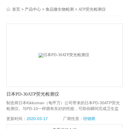
>
>
>
首页
产品中心
食品微生物检测
ATP荧光检测仪
日本PD-30ATP荧光检测仪
制造商日本Kikkoman（龟甲万）公司带来的日本PD-30ATP荧光
检测仪。与PD-10一样拥有良好的性能，可助你瞬间完成卫生监
测。无须培养时间、无须任何培养场地，10秒内给你一个清晰易
更新时间：
2020-03-17
厂商性质：
经销商
懂的卫生标准数。无论是工厂流水线卫生检测、员工卫生意识培
养，还是医院院内感染情况及仪器清洁度，都一目了然。同时