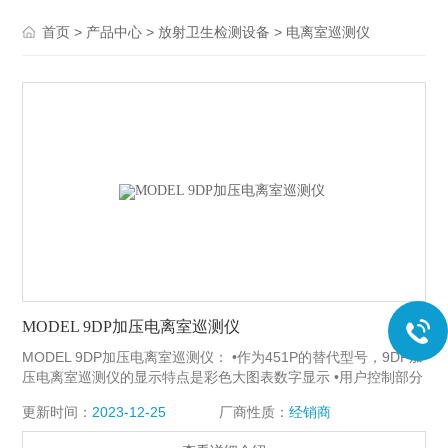
>
>
>
首页
产品中心
放射卫生检测设备
电离室巡测仪
MODEL 9DP加压电离室巡测仪
MODEL 9DP加压电离室巡测仪： •作为451P的替代型号，9DP加
压电离室巡测仪的显示特点是彩色大图表数字显示 •用户控制部分
由四个按钮一个开/关按钮和一个复位按钮、音频开关按钮、功能
更新时间：
2023-12-25
厂商性质：
经销商
按钮组成 •此仪器自动调零和自动量程转换 •当周围光线昏暗时，
显示器的电路系统能自动亮起背景灯 •USB接口，可连接键盘或闪