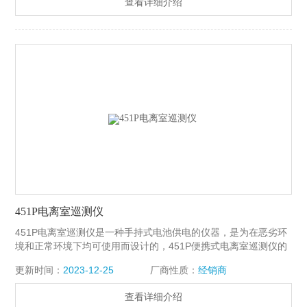
查看详细介绍
存，在Windows示窗下能用Excel电子表格，增强了仪器功能
451P电离室巡测仪
451P电离室巡测仪是一种手持式电池供电的仪器，是为在恶劣环
境和正常环境下均可使用而设计的，451P便携式电离室巡测仪的
特点是有一个加压电离室，它为测量γ射线和χ射线的辐射提高了
更新时间：
2023-12-25
厂商性质：
经销商
灵敏度，改善了能量响应。451P便携式电离室巡测仪可广泛用于
医学和保健物理学领域。451P型巡测仪是为测量X光诊断设备及
查看详细介绍
设备周围的辐射泄露和散射而设计的。