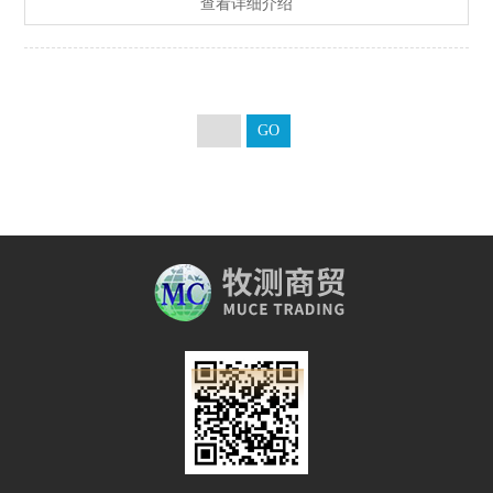
查看详细介绍
O2k 用于一些低呼吸活性,快速代谢反应和低氧水平的呼吸测定,在
这些领域高分辨率的测定仪器是需要