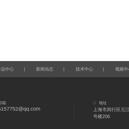
|
|
|
产品中心
新闻动态
技术中心
视频中
邮箱
地址
5157752@qq.com
上海市闵行区元江
号楼206