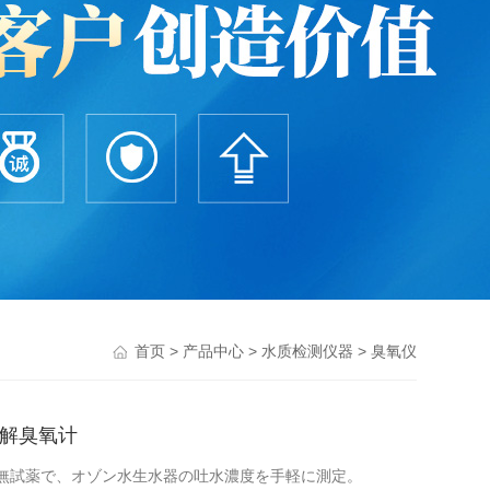
>
>
>
首页
产品中心
水质检测仪器
臭氧仪
溶解臭氧计
臭氧计無試薬で、オゾン水生水器の吐水濃度を手軽に測定。