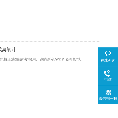
携式臭氧计
计空気校正法(簡易法)採用、連続測定ができる可搬型。
在线咨询
电话
微信扫一扫