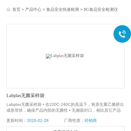
>
>
>
首页
产品中心
食品安全快速检测
BG食品安全检测仪
Labplas无菌采样袋
Labplas无菌采样袋 • 在220C-240C的高温下，将原生聚乙烯挤出
成形管状，确保产品内部的无菌性 • 无侧面封口，相比其它产品
减少60%的样品渗漏风险 • 袋口大，便于倒入样品 • 每箱中都有
更新时间：
2020-02-28
厂商性质：
经销商
无菌证书，免去了索取相关文件的麻烦 • 用“拉条”可以很容易地打
开袋子，并且不会污染袋子内部 TWIRL’EM无菌采样袋符合相关