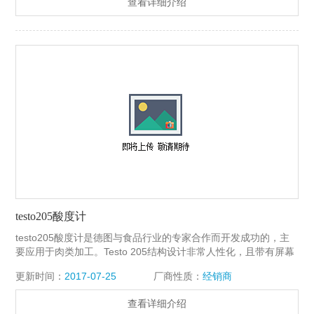
查看详细介绍
testo205酸度计
testo205酸度计是德图与食品行业的专家合作而开发成功的，主
要应用于肉类加工。Testo 205结构设计非常人性化，且带有屏幕
显示，不论是在生产过程中，还是进货检测，或者重复测量，都
更新时间：
2017-07-25
厂商性质：
经销商
是您理想之选。Z特别的一点是，刺入式pH探头和具有温度补偿
功能的温度探头合二为一，确保测量快速而精确。
查看详细介绍