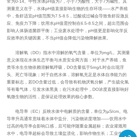
常为0-14。中性水体pH值为7，小于7为酸性，大于7为碱性。其
测量意义在于，水体pH值直接影响生物的生存环境——水产养殖
中，鱼虾适宜pH值范围为7.5-8.5，过酸或过碱会导致鱼虾应激反
应、免疫力下降；饮用水pH值需控制在6.5-8.5之间，超出范围会
影响人体肠道菌群平衡；工业废水处理中，pH值更是影响化学反
应效率的关键因素，不当pH值会降低污染物降解效果。
溶解氧（DO）指水中溶解的氧气含量，单位为mg/L。其测量
意义体现在水体生态平衡与水质安全两方面：对于水产养殖，鱼
类等水生生物依赖溶解氧呼吸，DO含量低于5mg/L时会出现浮
头、死亡等现象；对于自然水体，溶解氧充足是水体自净能力的
重要标志，若DO含量过低，会导致有机物厌氧分解，产生硫化氢
等有毒气体，引发水体黑臭；在污水处理中，DO浓度直接影响好
氧微生物的活性，是保证处理效果的核心参数。
电导率（EC）反映水体中电解质的含量，单位为μS/cm。电
导率升高通常意味着水体中盐分、污染物浓度增加——饮用水中
过高的电导率会影响口感，且可能伴随重金属超标；农业灌溉用
水中，电导率超标会导致土壤盐渍化，影响作物生长；工业生产