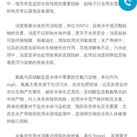
中，电导率是监控水质纯度的重要指标，如电子行业用水需极低
的电导率以避免设备腐蚀。
浊度衡量水体的浑浊程度，单位为NTU，反映水中悬浮颗粒
物的含量。浊度不仅影响水体外观，更关乎水质安全：浊度超标
可能伴随细菌、病毒滋生，增加饮用水消毒难度；水产养殖中，
过高的浊度会影响水生植物光合作用，导致溶解氧不足；污水处
理中，浊度是评估处理效果的直观指标，处理后浊度的降低意味
着悬浮污染物的有效去除。
氨氮与亚硝酸盐是水体中重要的含氮污染物，单位均为
mg/L。氨氮主要来源于生活污水、农业化肥排放，过高浓度会对
水生生物产生毒性，破坏水体生态系统；亚硝酸盐是氨氮氧化的
中间产物，对人体具有致癌风险，饮用水中需严格控制其含量。
两者的测量对于监控水体污染程度、预防富营养化至关重要，尤
其在水产养殖和饮用水源地监测中，是保障生物安全和人体健康
的核心指标。
余氯是饮用水消毒后残留的有效氯，单位为mg/L。其测量意