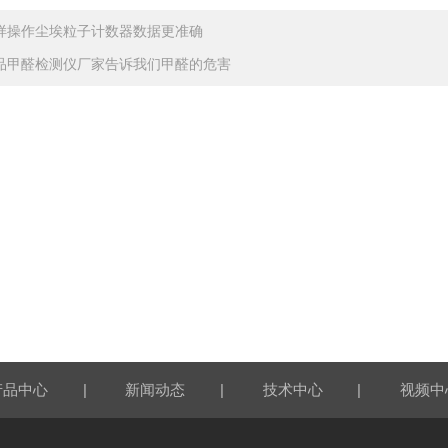
样操作尘埃粒子计数器数据更准确
品甲醛检测仪厂家告诉我们甲醛的危害
|
|
|
产品中心
新闻动态
技术中心
视频中