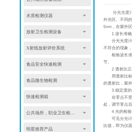
分光光度计是将
水质检测仪器
外光区。不同的
5nm，在紫外
放射卫生检测设备
1.波长准确
分光光度计在
不符合的现象
X射线放射评价系统
检验波长准
节。
食品安全快速检测
2.透射比正
用透射比标准值
食品微生物检测
的透射比，紫外
3.稳定度的
快速检测箱
在零点不受光
处，调节零点后
4.光的检验
公共场所，职业卫生检测仪
可见分光计棱镜
比值，即为仪
明星推荐产品