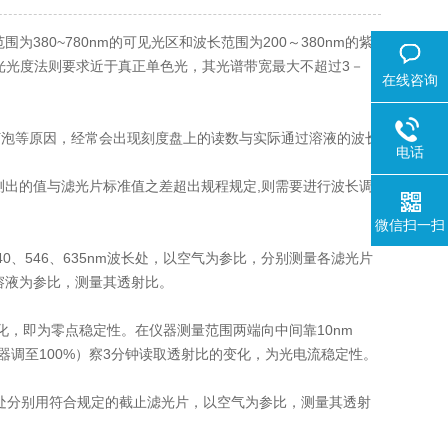
0~780nm的可见光区和波长范围为200～380nm的紫
光光度法则要求近于真正单色光，其光谱带宽最大不超过3－
在线咨询
泡等原因，经常会出现刻度盘上的读数与实际通过溶液的波长
电话
测出的值与滤光片标准值之差超出规程规定,则需要进行波长调
微信扫一扫
、546、635nm波长处，以空气为参比，分别测量各滤光片
酸溶液为参比，测量其透射比。
，即为零点稳定性。在仪器测量范围两端向中间靠10nm
器调至100%）察3分钟读取透射比的变化，为光电流稳定性。
m处分别用符合规定的截止滤光片，以空气为参比，测量其透射