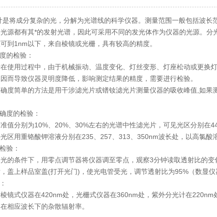
成分复杂的光，分解为光谱线的科学仪器。测量范围一般包括波长范围为38
光源都有其*的发射光谱，因此可采用不同的发光体作为仪器的光源。分
区可到1nm以下，来自棱镜或光栅，具有较高的精度。
度的检验：
使用过程中，由于机械振动、温度变化、灯丝变形、灯座松动或更换灯
，因而导致仪器灵明度降低，影响测定结果的精度，需要进行检验。
确度
简单
的方法是用干涉滤光片或镨钕滤光片测量仪器的吸收峰值,如果
确度的检验：
分别为10%、20%、30%左右的光谱中性滤光片，可见光区分别在440
光区用重铬酸钾溶液分别在235、257、313、350nm波长处，以高氯
检验：
的条件下，用零点调节器将仪器调至零点，观察3分钟读取透射比的变化
，盖上样品室盖(打开光门)，使光电管受光，调节透射比为95%（数显仪
：
式仪器在420nm处，光栅式仪器在360nm处，紫外分光计在220n
器在相应波长下的杂散辐射率。