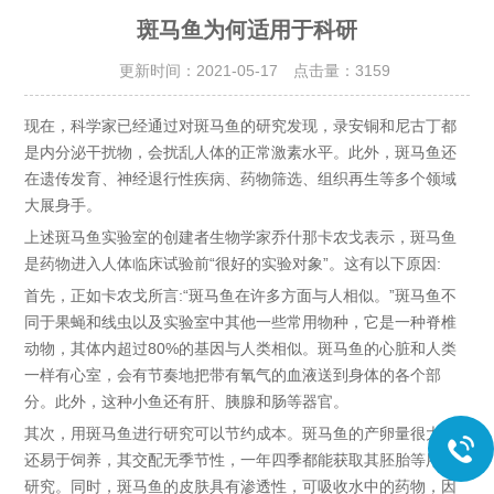
斑马鱼为何适用于科研
更新时间：2021-05-17 点击量：
3159
现在，科学家已经通过对斑马鱼的研究发现，录安铜和尼古丁都
是内分泌干扰物，会扰乱人体的正常激素水平。此外，斑马鱼还
在遗传发育、神经退行性疾病、药物筛选、组织再生等多个领域
大展身手。
上述斑马鱼实验室的创建者生物学家乔什那卡农戈表示，斑马鱼
是药物进入人体临床试验前“很好的实验对象”。这有以下原因:
首先，正如卡农戈所言:“斑马鱼在许多方面与人相似。”斑马鱼不
同于果蝇和线虫以及实验室中其他一些常用物种，它是一种脊椎
动物，其体内超过80%的基因与人类相似。斑马鱼的心脏和人类
一样有心室，会有节奏地把带有氧气的血液送到身体的各个部
分。此外，这种小鱼还有肝、胰腺和肠等器官。
其次，用斑马鱼进行研究可以节约成本。斑马鱼的产卵量很大，
还易于饲养，其交配无季节性，一年四季都能获取其胚胎等用于
研究。同时，斑马鱼的皮肤具有渗透性，可吸收水中的药物，因