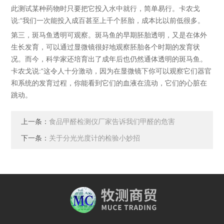
此测试某种药物时只要把它投入水中就行，简单易行。卡农戈
说:“我们一次能投入成百甚至上千个胚胎，成本比以前低很多。
第三，斑马鱼透明可观察。斑马鱼的早期胚胎透明，又是在体外
生长发育，可以通过显微镜很好地观察胚胎各个时期的发育状
况。而今，科学家还培育出了成年后也仍然通体透明的斑马鱼。
卡农戈说:“这令人十分激动，因为在显微镜下你可以观察它们器官
和系统的发育过程，你能看到它们的血液在流动，它们的心脏在
跳动。
上一条：
食品甲醛检测仪厂家告诉我们甲醛的危害
下一条：
关于分光光度计的检验小妙招