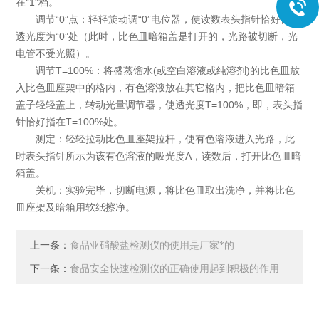
在“1”档。
调节“0”点：轻轻旋动调“0”电位器，使读数表头指针恰好位于
透光度为“0”处（此时，比色皿暗箱盖是打开的，光路被切断，光
电管不受光照）。
调节T=100%：将盛蒸馏水(或空白溶液或纯溶剂)的比色皿放
入比色皿座架中的格内，有色溶液放在其它格内，把比色皿暗箱
盖子轻轻盖上，转动光量调节器，使透光度T=100%，即，表头指
针恰好指在T=100%处。
测定：轻轻拉动比色皿座架拉杆，使有色溶液进入光路，此
时表头指针所示为该有色溶液的吸光度A，读数后，打开比色皿暗
箱盖。
关机：实验完毕，切断电源，将比色皿取出洗净，并将比色
皿座架及暗箱用软纸擦净。
上一条：
食品亚硝酸盐检测仪的使用是厂家*的
下一条：
食品安全快速检测仪的正确使用起到积极的作用