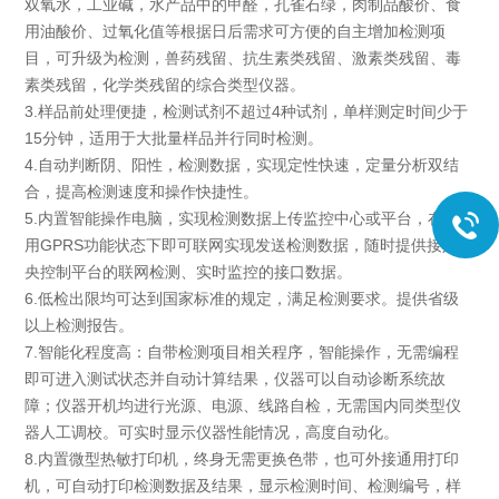
双氧水，工业碱，水产品中的甲醛，孔雀石绿，肉制品酸价、食
用油酸价、过氧化值等根据日后需求可方便的自主增加检测项
目，可升级为检测，兽药残留、抗生素类残留、激素类残留、毒
素类残留，化学类残留的综合类型仪器。
3.样品前处理便捷，检测试剂不超过4种试剂，单样测定时间少于
15分钟，适用于大批量样品并行同时检测。
4.自动判断阴、阳性，检测数据，实现定性快速，定量分析双结
合，提高检测速度和操作快捷性。
5.内置智能操作电脑，实现检测数据上传监控中心或平台，在不
用GPRS功能状态下即可联网实现发送检测数据，随时提供接入中
央控制平台的联网检测、实时监控的接口数据。
6.低检出限均可达到国家标准的规定，满足检测要求。提供省级
以上检测报告。
7.智能化程度高：自带检测项目相关程序，智能操作，无需编程
即可进入测试状态并自动计算结果，仪器可以自动诊断系统故
障；仪器开机均进行光源、电源、线路自检，无需国内同类型仪
器人工调校。可实时显示仪器性能情况，高度自动化。
8.内置微型热敏打印机，终身无需更换色带，也可外接通用打印
机，可自动打印检测数据及结果，显示检测时间、检测编号，样