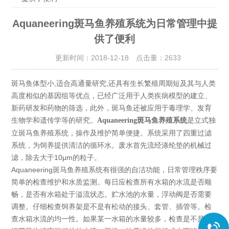
Aquaneering斑马鱼养殖系统为日常管理中提
供了便利
更新时间：2018-12-18 点击量：
2633
斑马鱼体型小,适合高通量研究,还具有生长繁殖周期短及其与人类
高度相似的基因组等优点，已经广泛用于人类疾病模型的建立、
新药研发和药物的筛选，此外，斑马鱼还被应用于毒理学、发育
生物学和遗传学等的研究。
是立式独
Aquaneering斑马鱼养殖系统
立斑马鱼养殖系统，操作及维护简单便捷。系统采用了四重过滤
系统，为饲养提供清洁的循环水。废水首先流经涤纶垫的机械过
滤，除去大于10μm的粒子。
Aquaneering斑马鱼养殖系统有很强的自洁功能，日常管理秩序要
简单的检查维护和水质监测。每日应检查所有水箱的水流是否顺
畅，是否有水箱处于溢流状态。贮水池的水量，浮动阀是否需要
调整。仔细检查饲养架是不是有松动的接头、套管、插管等。检
查水箱水流的均一性。如果某一水箱的水量较多，检查是不是有