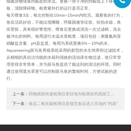
细菌异物堵塞挡板处的水流。更换一块干净的挡板或上下移动挡
板，清除障碍物。检查紫外灯的运行是否正常。
每天喂食3次，每次控制在10min~15min内吃完。观察鱼的行为，
鱼应活跃好动，不能出现嗜睡，呼吸困难等症状。轻拍水箱，鱼
应受惊，具有很好警觉性。喂食后更换或清洗一次过滤棉，洗去
被冲出的饲料。每周进行水温水质检查，项目包括：测量氨和亚
硝酸盐含量、pH及盐度。每周为系统更换5%～10%的水。
Aquaneering斑马鱼养殖系统采用的新型的水生饲养和过滤技术，
从精细的具自洁功能的水箱到强效的流动床生物过滤，使日常管
理变得非常简单，并为斑马鱼提供了能达到的清洁的环境。同时
通过使用遮光罩更可以控制斑马鱼的繁殖时间，方便试验的进
行。
上一条：
药物残留快速检测仪更好地为检测农药残留工作服务
下一条：
食品二氧化硫检测仪是规范食品进入市场的“利器”