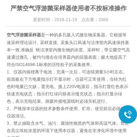
严禁空气浮游菌采样器使用者不按标准操作
更新时间：2018-11-19 点击量：
2066
是一种的多孔吸入式微生物采集器。它根据等
空气浮游菌采样器
速采样理论设计, 采样直接, 采集头口风速与洁净室内风速保持基
本一致,准确反 映洁净室内微生物的浓度。采样时，带尘菌空气高
速通过微孔，被均匀撞击在培养皿内的琼脂表面；极大地提高了
符合ISO14698-1标准的活性粒子的采集效率。
1、仪器内臵锂离子电池，充满一次后，可连续测量3小时左右。
前面板右下方电量指示灯不显示时，仪器可正常使用，当转为红
色时电量已欠缺，需充电。接上220V电源后，指示灯显红色表示
快速充电状态；指示灯红绿闪烁表示慢充状态；指示灯显示绿
色，表示充电结束。插拨外接电源线时必须关机进行。
2、严格按本仪器的技术参数条件使用、贮存。使完前后必须保证
仪器清洁。
3、禁止抽取含水气、油污、腐蚀性物质的气体和高温气体。禁止
在高尘埃粒浓度的环境下使用本仪器，避免在非净化环境中使用