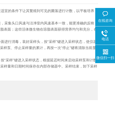
适宜的条件下让其繁殖到可见的菌落进行计数，以平板培养
在线咨询
，采集头口风速与洁净室内风速基本一致，能更准确的反映
琼脂表面；这些活体微生物在琼脂表面获得营养均匀和充分，在
电话
面进行消毒，装好采样头，按“采样”键进入采样状态，使仪器
闭采样泵、停止采样量的累计，再按一次“停止”键将清除当前显
微信扫一扫
按“采样”键进入采样状态，根据延迟时间来启动采样泵和计数
当采样量和日期时间保存在内部存储器中。采样结束，卸下采样