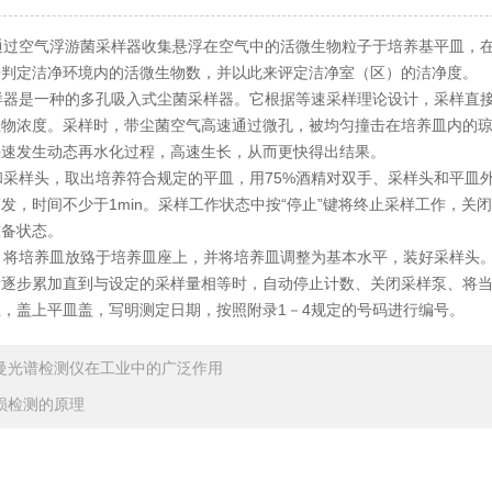
过空气浮游菌采样器收集悬浮在空气中的活微生物粒子于培养基平皿，在
来判定洁净环境内的活微生物数，并以此来评定洁净室（区）的洁净度。
器是一种的多孔吸入式尘菌采样器。它根据等速采样理论设计，采样直接
生物浓度。采样时，带尘菌空气高速通过微孔，被均匀撞击在培养皿内的
快速发生动态再水化过程，高速生长，从而更快得出结果。
样头，取出培养符合规定的平皿，用75%酒精对双手、采样头和平皿外
发，时间不少于1min。采样工作状态中按“停止”键将终止采样工作，关
准备状态。
将培养皿放臵于培养皿座上，并将培养皿调整为基本水平，装好采样头。
量逐步累加直到与设定的采样量相等时，自动停止计数、关闭采样泵、将
，盖上平皿盖，写明测定日期，按照附录1－4规定的号码进行编号。
曼光谱检测仪在工业中的广泛作用
损检测的原理