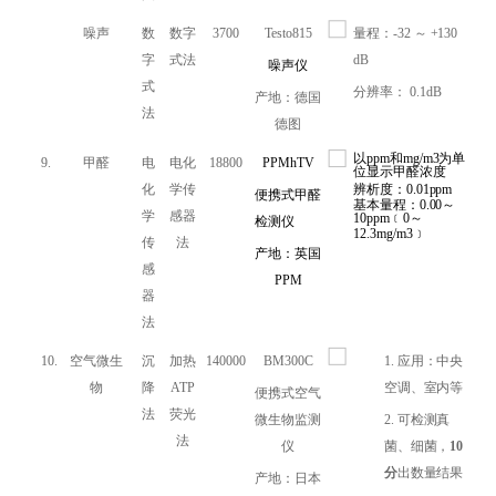
噪声
数
数字
3700
Testo815
量程：-32 ～ +130
字
式法
dB
噪声仪
式
分辨率： 0.1dB
产地：德国
法
德图
以ppm和mg/m3为单
9.
甲醛
电
电化
18800
PPMhTV
位显示甲醛浓度
化
学传
辨析度：0.01ppm
便携式甲醛
基本量程：0.00～
学
感器
10ppm﹝0～
检测仪
12.3mg/m3﹞
传
法
产地：英国
感
PPM
器
法
10.
空气微生
沉
加热
140000
BM300C
1.
应用：中央
物
降
ATP
空调、室内等
便携式空气
法
荧光
微生物监测
2.
可检测真
法
仪
菌、细菌，
10
分
出数量结果
产地：日本