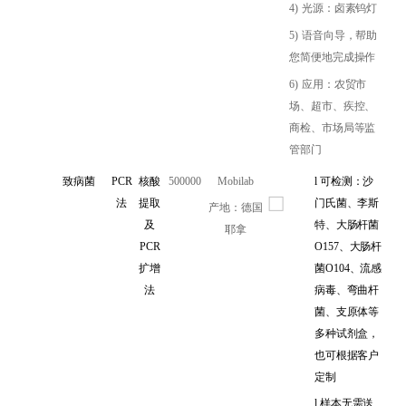
4)
光源：卤素钨灯
5)
语音向导，帮助
您简便地完成操作
6)
应用：农贸市
场、超市、疾控、
商检、市场局等监
管部门
致病菌
PCR
核酸
500000
Mobilab
l
可检测：沙
法
提取
门氏菌、李斯
产地：德国
及
特、大肠杆菌
耶拿
PCR
O157、大肠杆
扩增
菌O104、流感
法
病毒、弯曲杆
菌、支原体等
多种试剂盒，
也可根据客户
定制
l
样本无需送