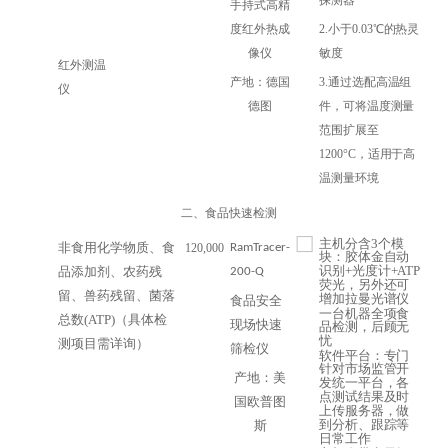
探测器
手持式高精
度红外热成
2.小于0.03℃的热灵
像仪
敏度
红外测温
产地：德国
3.通过选配高温组
仪
德图
件，可将温度测量
范围扩展至
1200°C，适用于高
温测量环境
二、食品快速检测
主机分含3个模
非食用化学物质、食
120,000
RamTracer-
块：胶体金自动
识别+光度计+ATP
品添加剂、农药残
200-Q
荧光，另外还可
留、兽药残留、菌落
增加拉曼光谱仪
食品安全
一台机器全项食
总数(ATP)（具体检
现场快速
品检测，后顾无
忧
测项目需详询）
筛检仪
软件平台：专门
针对市场监管开
产地：美
发统一平台，各
点测试结果及时
国欧普图
上传服务器，做
到分析、跟踪等
斯
日常工作