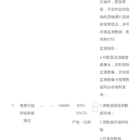
文操作，图形界
面，可实时监控现
场的货物通行及辐
射报警情况，并可
存储监测数据，查
询和打印
监测报告；
4.可配置高清晰度
摄像头，实时抓拍
监测图像，并实现
监测图像与报警数
据同步存储和查
询；
3.
便携式核
--
--
140000
HDS-
1.谱数据获取和数
和辐射检
101GN
据存储：
测仪
产地：法国
2.谱数据存储和传
输
3.可保存数据