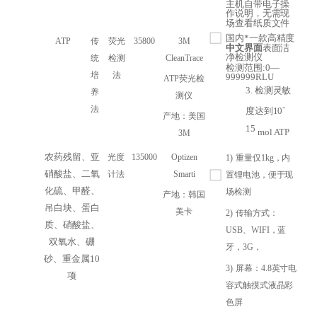
主机自带电子操
作说明，无需现
场查看纸质文件
国内*一款高精度
ATP
传
荧光
35800
3M
中文界面
表面洁
净检测仪
统
检测
CleanTrace
检测范围:0—
培
法
999999RLU
ATP荧光检
3.
检测灵敏
养
测仪
-
法
度达到10
产地：美国
15
mol ATP
3M
农药残留、亚
光度
135000
Optizen
1)
重量仅1kg，内
硝酸盐、二氧
计法
Smarti
置锂电池，便于现
化硫、甲醛、
场检测
产地：韩国
吊白块、蛋白
美卡
2)
传输方式：
质、硝酸盐、
USB、WIFI，蓝
双氧水、硼
牙，3G，
砂、重金属10
3)
屏幕：4.8英寸电
项
容式触摸式液晶彩
色屏