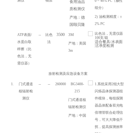
测仪
物质
0 ~ 40% PC（极性
食用油品
组分）
质检测仪
2)
油检测精度：±
产地：德
2% PC
国颐贝隆
比色法，无需仪器
3500
3M
ATP表面/
--
比色
100支/箱
适合餐具/水表面
水蛋白取
法
产地：美国
洁净度检测
样擦（比
3m
色法，无
需仪器）
放射检测及应急设备方案
1.
门式通道
--
--
260000
BG3400-
1.系统采用2组大型
核辐射检
215
闪烁晶体探测器组
测仪
件模块，每组探测
门式通道核
器晶体配备双光电
辐射检测仪
倍增管联合处理信
产地：中国
号，可大大降低干
扰，提高探测效率