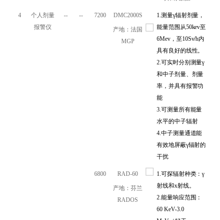
4
个人剂量
--
--
7200
DMC2000S
1.
测量γ辐射剂量，
报警仪
能量范围从50kev至
产地：法国
6Mev，至10Sv/h内
MGP
具有良好的线性。
2.可实时分别测量γ
和中子剂量、剂量
率，并具有报警功
能
3.可测量所有能量
水平的中子辐射
4.中子测量通道能
有效地屏蔽γ辐射的
干扰
6800
RAD-60
1.可探辐射种类：γ
射线和x射线。
产地：芬兰
2.能量响应范围：
RADOS
60 KeV-3.0