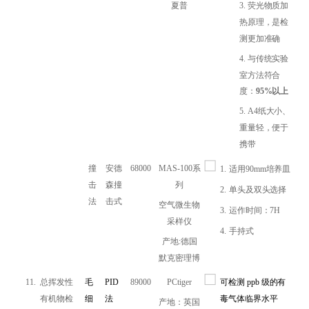
夏普
3.
荧光物质加
热原理，是检
测更加准确
4.
与传统实验
室方法符合
度：
95%以上
5.
A4纸大小、
重量轻，便于
携带
撞
安德
68000
MAS-100系
1.
适用90mm培养皿
击
森撞
列
2.
单头及双头选择
法
击式
空气微生物
3.
运作时间：7H
采样仪
4.
手持式
产地:德国
默克密理博
11.
总挥发性
毛
PID
89000
PCtiger
可检测 ppb 级的有
有机物检
细
法
毒气体临界水平
产地：英国