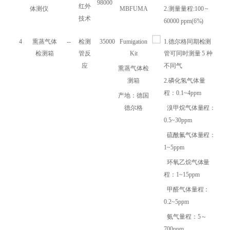
98000
红外
体测仪
MBFUMA
2.测量量程:100 ~
技术
60000 ppm(6%)
4
熏蒸气体
--
检测
35000
Fumigation
1.德尔格同期检测
检测箱
管反
Kit
管可同时测量 5 种
应
不同气
熏蒸气体检
测箱
2.磷化氢气体量
程：0.1~4ppm
产地：德国
德尔格
溴甲烷气体量程：
0.5~30ppm
硫酰氟气体量程：
1~5ppm
环氧乙烷气体量
程：1~15ppm
甲醛气体量程：
0.2~5ppm
氨气量程：5～
700ppm