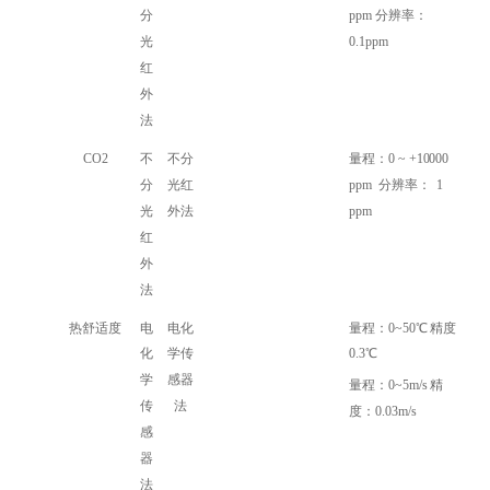
分
ppm 分辨率：
光
0.1ppm
红
外
法
CO2
不
不分
量程：0 ~ +10000
分
光红
ppm 分辨率： 1
光
外法
ppm
红
外
法
热舒适度
电
电化
量程：0~50℃ 精度
化
学传
0.3℃
学
感器
量程：0~5m/s 精
传
法
度：0.03m/s
感
器
法