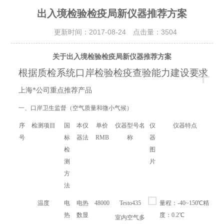
出入境检验检疫局新仪器推荐方案
更新时间：2017-08-24 点击量：
3504
关于出入境检验检疫局新仪器推荐方案
+
根据质检系统
口岸检验检疫查验能力建设
要求
上海*公司重点推荐产品
一、口岸卫生监督（空气质量和微小气候）
序
检测项目
国
本仪
单价
仪器型号名
仪
仪器特点
号
标
器法
RMB
称
器
检
图
测
片
方
法
温度
电
电热
48000
Testo435
量程：-40~150℃精
热
数显
度：0.2℃
室内空气多