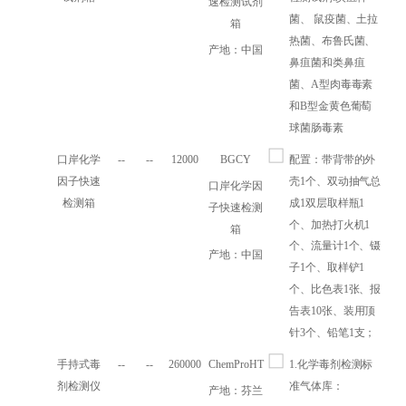
速检测试剂
菌、 鼠疫菌、土拉
箱
热菌、布鲁氏菌、
产地：中国
鼻疽菌和类鼻疽
菌、A型肉毒毒素
和B型金黄色葡萄
球菌肠毒素
口岸化学
--
--
12000
BGCY
配置：带背带的外
因子快速
壳1个、双动抽气总
口岸化学因
检测箱
成1双层取样瓶1
子快速检测
个、加热打火机1
箱
个、流量计1个、镊
产地：中国
子1个、取样铲1
个、比色表1张、报
告表10张、装用顶
针3个、铅笔1支；
手持式毒
--
--
260000
ChemProHT
1.化学毒剂检测标
剂检测仪
准气体库：
产地：芬兰