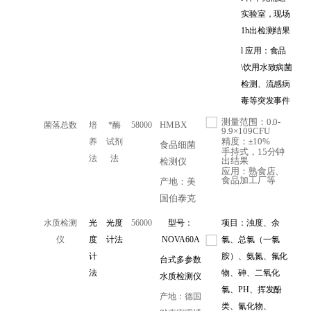
实验室，现场
1h出检测结果
l
应用：食品
\饮用水致病菌
检测、流感病
毒等突发事件
测量范围：0.0-
HMBX
菌落总数
培
*酶
58000
9.9×109CFU
精度：
10%
养
试剂
±
食品细菌
手持式，15分钟
法
法
出结果
检测仪
应用：熟食店、
食品加工厂等
产地：美
国伯泰克
水质检测
光
光度
56000
型号：
项目：浊度、余
仪
度
计法
NOVA60A
氯、总氯（一氯
计
胺）、氨氮、氟化
台式多参数
法
物、砷、二氧化
水质检测仪
氯、PH、挥发酚
产地：德国
类、氰化物、