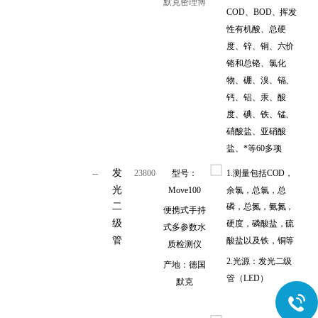
默克密理博
COD、BOD、挥发
性有机酸、总硬
度、锌、铜、六价
铬和总铬、氯化
物、硼、溴、镉、
钙、铝、汞、酸
度、碘、铁、锰、
硝酸盐、亚硝酸
盐、*等60多项
发
--
23800
型号：
1.
测量包括COD，
光
Move100
余氯，总氯，总
二
磷，总氮，氨氮，
便携式手持
级
硬度，磷酸盐，硫
式多参数水
管
酸盐以及铁，铜等
质检测仪
2.
光源：
发光二级
产地：德国
管（LED）
默克