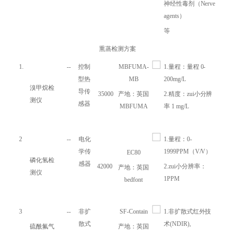
神经性毒剂（Nerve
agents）
等
熏蒸检测方案
1.
--
控制
MBFUMA-
1.量程：量程 0-
型热
MB
200mg/L
溴甲烷检
导传
35000
产地：英国
2.精度：zui小分辨
测仪
感器
MBFUMA
率 1 mg/L
2
--
电化
1.量程：0-
学传
1999PPM（V/V）
EC80
磷化氢检
感器
42000
2.zui小分辨率：
产地：英国
测仪
1PPM
bedfont
3
--
非扩
SF-Contain
1.非扩散式红外技
散式
术(NDIR),
硫酰氟气
产地：英国