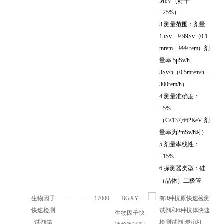
MeV（好于
±25%）
3.测量范围：剂量
1μSv—9.99Sv（0.1
mrem—999 rem）剂
量率 5μSv/h-
3Sv/h（0.5mrem/h—
300rem/h）
4.测量准确度：
±5%
（Cs137,662KeV 剂
量率为2mSv/h时）
5.剂量率线性：
±15%
6.探测器类型：硅
（晶体）二极管
生物因子
--
--
17000
BGXY
有8种抗原快速检测
快速检测
试剂和6种抗体快速
生物因子快
试剂箱
检测试剂:炭疽杆