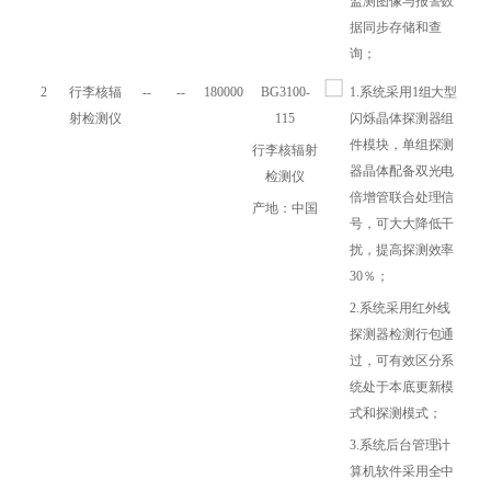
监测图像与报警数
据同步存储和查
询；
2
行李核辐
--
--
180000
BG3100-
1.系统采用1组大型
射检测仪
115
闪烁晶体探测器组
件模块，单组探测
行李核辐射
器晶体配备双光电
检测仪
倍增管联合处理信
产地：中国
号，可大大降低干
扰，提高探测效率
30％；
2.系统采用红外线
探测器检测行包通
过，可有效区分系
统处于本底更新模
式和探测模式；
3.系统后台管理计
算机软件采用全中