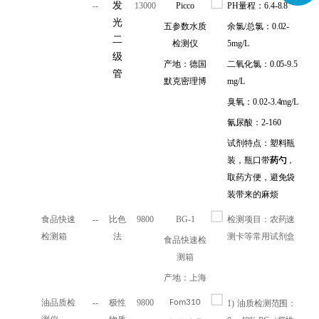
发
--
13000
Picco
PH量程：6.4-8.8
光
五参数水质
余氯/总氯：0.02-
二
检测仪
5mg/L
级
产地：德国
二氧化氯：0.05-9.5
管
默克密理博
mg/L
臭氧：0.02-3.4mg/L
氰尿酸：2-160
试剂特点：塑料瓶
装，瓶口带
药勺
，
取药方便，避免袋
装带来的麻烦
食品快速
--
比色
9800
BG-1
检测项目：农药速
检测箱
法
测卡等常用试剂盒
食品快速检
测箱
产地：上海
油品质检
--
极性
9800
Fom310
1)
油质检测范围：