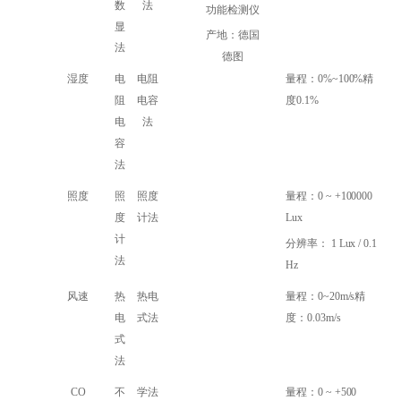
数
法
功能检测仪
显
产地：德国
法
德图
湿度
电
电阻
量程：0%~100%精
阻
电容
度0.1%
电
法
容
法
照度
照
照度
量程：
0 ~ +100000
度
计法
Lux
计
分辨率：
1 Lux / 0.1
法
Hz
风速
热
热电
量程：0~20m/s精
电
式法
度：0.03m/s
式
法
CO
不
学法
量程：0 ~ +500