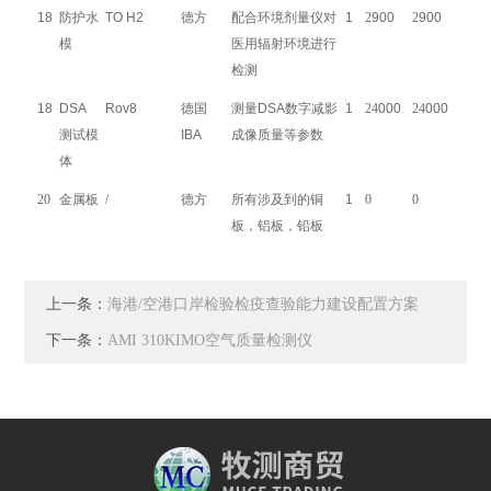
18
防护水
TO H2
德方
配合环境剂量仪对
1
2
900
2
900
模
医用辐射环境进行
检测
18
DSA
Rov8
德国
测量DSA数字减影
1
24
000
24
000
测试模
IBA
成像质量等参数
体
20
金属
板
/
德方
所有
涉及
到
的铜
1
0
0
板，铝板，铅板
上一条：
海港/空港口岸检验检疫查验能力建设配置方案
下一条：
AMI 310KIMO空气质量检测仪