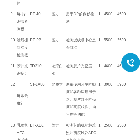
体
9
屏-片
DF-40
德方
用于DR的伪影检
1
4
500
4
500
密着检
测
测板
10
滤线栅
DF-PB
德方
检测滤线栅中心是
1
5
500
5
500
对准度
否对准
检测板
11
胶片光
TD210
龙湾白
检测胶片光密度
1
4
600
4
600
密度计
水
12
ST-LA86
北师大
测量使用环境的照
1
3
900
3
900
度和各种医用显示
屏幕亮
器、观片灯等的亮
度计
度和亮度线性、均
匀度等功能
13
乳腺机
DF-AEC
德方
检测乳腺机的标准
1
2
500
2
500
AEC
照片密度以及AEC