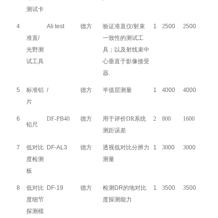
测试卡
4
Ali test
德方
验证准直仪/射束
1
2
500
2
500
准直/
一致性的测试工
光野测
具；以及射线束中
试工具
心垂直于影像接受
器.
5
标准铝
/
德方
半值层测量
1
4
000
4
000
片
6
DF-PB40
德方
用于
评价
DR系统
2
8
00
1600
铅尺
测距
误差
7
低对比
DF-AL3
德方
透视低对比分辨力
1
30
00
30
00
度检测
测量
板
8
低对比
DF-19
德方
检测DR的地对比
1
3
500
3
500
度细节
度探测能力
探测模