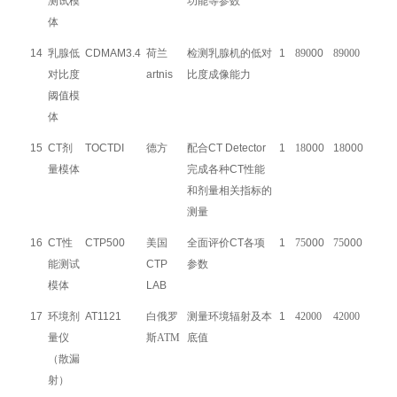
测试模
功能等参数
体
14
乳腺低
CDMAM3.4
荷兰
检测乳腺机的低对
1
890
00
89000
对比度
artnis
比度成像能力
阈值模
体
15
CT剂
TOCTDI
德方
配合CT Detector
1
18
000
1
8
000
量模体
完成各种CT性能
和剂量相关指标的
测量
16
CT性
CTP500
美国
全面评价CT各项
1
75
000
75
000
能测试
CTP
参数
模体
LAB
17
环境剂
AT1121
白俄罗
测量环境辐射及本
1
42000
42000
量仪
斯ATM
底值
（
散漏
射）