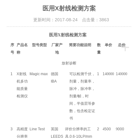
医用X射线检测方案
更新时间：2017-08-24 点击量：
3863
医用X射线检测方案
+
序
产品名
型号类型
厂家产
简要功能说明
数
单价
总价
号
称
地
量
放射诊断
1
X射线
Magic max
德国
可以检测千伏，
1
1
40000
1
40000
机多功
IBA
剂量，剂量率，
能质量
脉冲，脉冲率，
检测仪
剂量/帧，时
间，半值层等参
数
，
包含检定证
书
3
高精度
Line Test
英国
评价分辨率的工
2
4
500
9
000
分辨率
LEEDS
具.0.6-10LP/mm