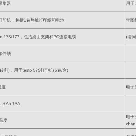
数据采集器
用于t
5快速打印机，包括1卷热敏打印纸和电池
带图
to 175/177，包括桌面支架和PC连接电缆
(请同
77扣件锁
o砖利)，用于testo 575打印机(6卷/盒)
/温度
电子温
/1.9 Ah 1AA
电子温
/温度
chan.