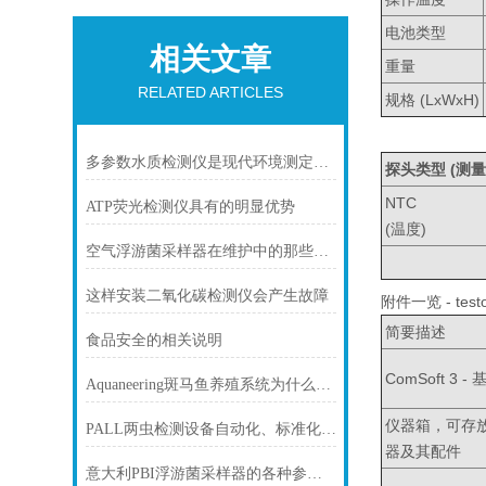
电池类型
相关文章
重量
RELATED ARTICLES
规格 (LxWxH)
多参数水质检测仪是现代环境测定的仪器之一
探头类型 (测量
NTC
ATP荧光检测仪具有的明显优势
(温度)
空气浮游菌采样器在维护中的那些小窍门
这样安装二氧化碳检测仪会产生故障
附件一览 - test
简要描述
食品安全的相关说明
ComSoft 3
Aquaneering斑马鱼养殖系统为什么这么火
仪器箱，可存放5个
PALL两虫检测设备自动化、标准化程度高
器及其配件
意大利PBI浮游菌采样器的各种参数设定要求