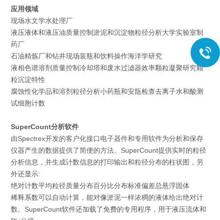
应用领域
现场水文学水处理厂
液压液体和液压油质量控制淤泥和沉淀物粒径分析大学实验室制
药厂
石油精炼厂和钻井现场装瓶和饮料操作海洋学研究
液相色谱溶剂质量控制冷却塔和废水过滤器效率颗粒凝聚研究颗
粒沉淀特性
腐蚀性化学品和溶剂粒径分析小药瓶和安瓿检查去离子水和酸测
试细胞计数
SuperCount分析软件
由Spectrex开发的客户化接口电子器件和专用软件为分析和保存
仪器产生的数据提供了简便的方法。SuperCount提供实时的粒径
分析信息，并生成计数信息的打印输出和粒径分布的柱状图，另
外还显示:
绝对计数平均粒径质量分布百分比分布标准偏差总悬浮固体
稀释系数可以自动计算，能对像淤泥一样浓稠的液体给出绝对计
数。SuperCount软件还加载了免费的专用程序，用于液压流体和