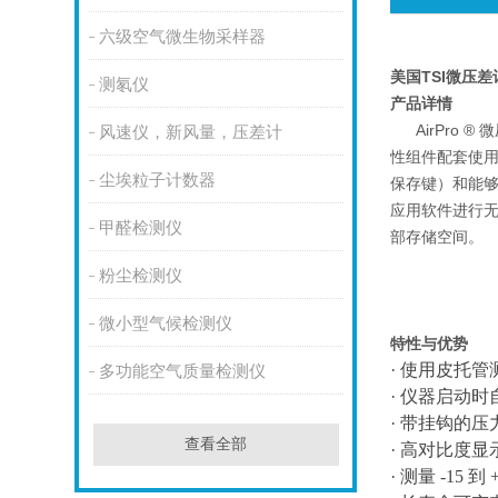
六级空气微生物采样器
美国TSI微压差计
测氡仪
产品详情
AirPro ®
风速仪，新风量，压差计
性组件配套使用
尘埃粒子计数器
保存键）和能够通
应用软件进行无
甲醛检测仪
部存储空间。
粉尘检测仪
微小型气候检测仪
特性与优势
· 使用皮托
多功能空气质量检测仪
·
仪器启动时
·
带挂钩的压
查看全部
·
高对比度显
·
测量 -15 到 