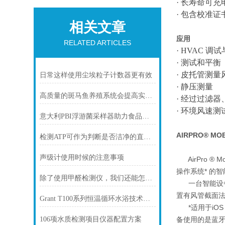
·
长寿命可充
·
包含校准证
相关文章
应用
RELATED ARTICLES
·
HVAC 调
·
测试和平衡
·
皮托管测量
日常这样使用尘埃粒子计数器更有效
·
静压测量
高质量的斑马鱼养殖系统会提高实验结果的准确性
·
经过过滤器
·
环境风速测
意大利PBI浮游菌采样器助力食品安全微生物监控
AIRPRO® MO
检测ATP可作为判断是否洁净的直观指标
声级计使用时候的注意事项
AirPro ®
操作系统* 的
除了使用甲醛检测仪，我们还能怎么了解甲醛
一台智能设备可
置有风管截面法
Grant T100系列恒温循环水浴技术参数
*适用于iOS v
备使用的是蓝牙
106项水质检测项目仪器配置方案