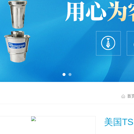
首
美国TS