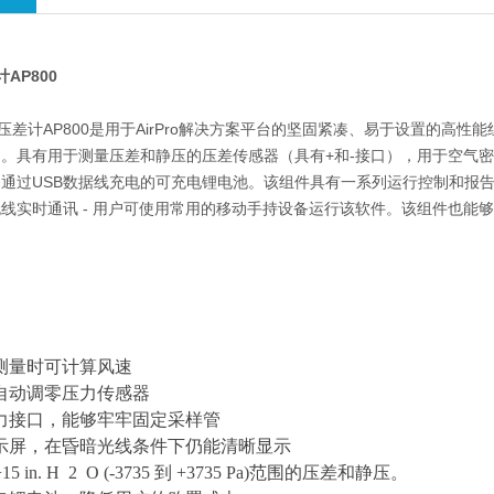
AP800
 微压差计AP800是用于AirPro解决方案平台的坚固紧凑、易于设置的高性能组
。具有用于测量压差和静压的压差传感器（具有+和-接口），用于空气
过USB数据线充电的可充电锂电池。该组件具有一系列运行控制和报告功能，能够通过B
线实时通讯 - 用户可使用常用的移动手持设备运行该软件。该组件也能
管测量时可计算风速
自动调零压力传感器
力接口，能够牢牢固定采样管
示屏，在昏暗光线条件下仍能清晰显示
+15 in. H 2 O (-3735 到 +3735 Pa)范围的压差和静压。