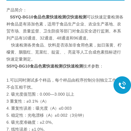
产品简介：
SSYQ-BG10食品色素快速检测仪
快速检测
可以快速定量检测各
种食品是有添加色素，适用于食品生产企业、农业生产基地、农
贸市场、质量监督、卫生防疫等部门对食品安全进行监测。本系
列产品有10通道、32通道、48通道和96通道。
快速检测各类食品、饮料是否添加非食用色素，如日落黄、柠
檬黄、胭脂红、苋菜红、靛蓝、、亮蓝等人工合成色素指标进行
快速定量测定。
SSYQ-BG10食品色素快速检测仪
快速检测
技术参数：
1.可以同时测试多个样品，每个样品由程序控制分别独立工作，
不会互相干扰。
2. 吸光度值范围：0.000—3.000 以上
3 重复性：±0.1%（A）
4. 重复性误差：吸光度（A）≤0.003
5. 稳定性：光电漂移（A）±0.002（3分钟）
6. 吸光度准确度：±2.0%。
7. 线性误差：±1.0%。