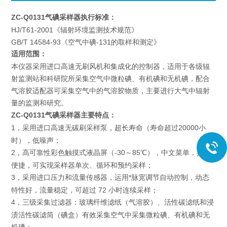
ZC-Q0131气碘采样器
执行标准：
HJ/T61-2001《辐射环境监测技术规范》
GB/T 14584-93《空气中碘-131的取样和测定》
适用范围：
本仪器采用进口高速无刷风机和集成化的控制器，适用于各级辐
射监测站和科研院所采集空气中微粒碘、有机碘和无机碘，配合
气溶胶适配器可采集空气中的气溶胶物质，主要进行大气中辐射
量的监测和研究。
ZC-Q0131气碘采样器
主要特点：
1
采用进口高速无碳刷采样泵，超长寿命（寿命超过20000小
，
时），低噪声；
2
高可靠性彩色触摸式液晶屏（-30～85℃），中文菜单，操作
，
便捷，可实现采样器单次、循环和预约采样；
3
采用进口压力和流量传感器，运用*脉宽调节自动控制，动态
，
特性好，流量稳定，可超过 72 小时连续采样；
4
三级采集过滤器：玻璃纤维滤纸（气溶胶）、活性碳滤纸和浸
，
渍活性碳滤筒（碘盒）有效采集空气中采集微粒碘、有机碘和无