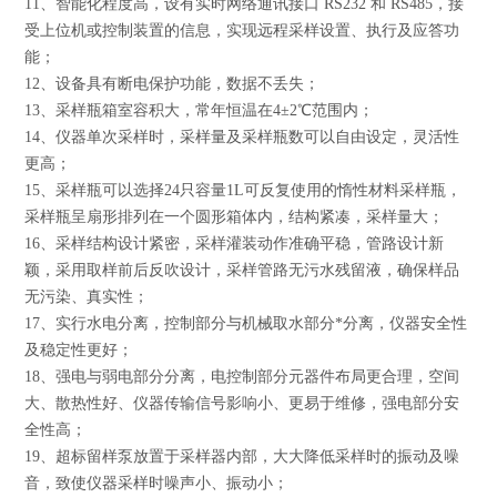
11
、智能化程度高，设有实时网络通讯接口 RS232 和 RS485，接
受上位机或控制装置的信息，实现远程采样设置、执行及应答功
能；
12
、设备具有断电保护功能，数据不丢失；
13
、采样瓶箱室容积大，常年恒温在4±2℃范围内；
14
、仪器单次采样时，采样量及采样瓶数可以自由设定，灵活性
更高；
15
、采样瓶可以选择24只容量1L可反复使用的惰性材料采样瓶，
采样瓶呈扇形排列在一个圆形箱体内，结构紧凑，采样量大；
16
、采样结构设计紧密，采样灌装动作准确平稳，管路设计新
颖，采用取样前后反吹设计，采样管路无污水残留液，确保样品
无污染、真实性；
17
、实行水电分离，控制部分与机械取水部分*分离，仪器安全性
及稳定性更好；
18
、强电与弱电部分分离，电控制部分元器件布局更合理，空间
大、散热性好、仪器传输信号影响小、更易于维修，强电部分安
全性高；
19
、超标留样泵放置于采样器内部，大大降低采样时的振动及噪
音，致使仪器采样时噪声小、振动小；