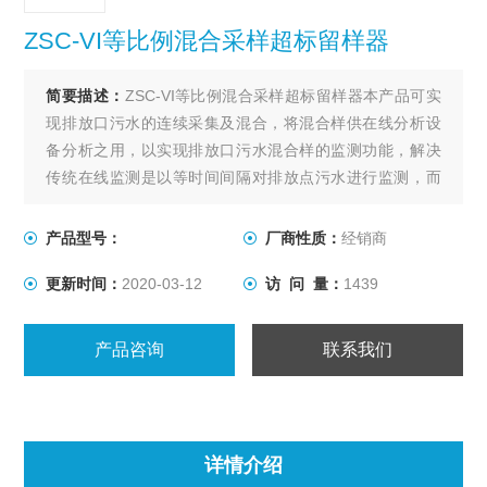
ZSC-VI等比例混合采样超标留样器
简要描述：
ZSC-VI等比例混合采样超标留样器本产品可实
现排放口污水的连续采集及混合，将混合样供在线分析设
备分析之用，以实现排放口污水混合样的监测功能，解决
传统在线监测是以等时间间隔对排放点污水进行监测，而
水质分析仪表的分析周期往往比较长，因此所得到的监测
数据只是等时间间隔的一组污水排放数据，无法真实反映
产品型号：
厂商性质：
经销商
其排放口的污染物排放总量的问题。可为污水排放的总量
更新时间：
2020-03-12
访 问 量：
1439
监控、超标留样提供一种强有力的技术手段。
产品咨询
联系我们
详情介绍