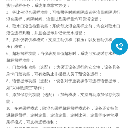
执行采样任务，系统集成非常方便；
3
、等比例混合采样功能：可按照等时间间隔或者等流量间隔进行
混合采样，间隔时间、流量以及采样量均可灵活设置；
4
、取水口液位检测功能：系统每次混合采样之前，均会对取水口
液位进行判断，并且会提示并记录无水报警；
5
、多种仪表供样模式：支持主动供样（有压）以及被动供样（无
压）模式；
6
、超标留样功能：当仪表测量值超标时，系统可实现缓存水样的
超标留样功能；
7
、门禁控制功能（选配）：为保证设备运行的安全性，设备具备
刷卡门禁功能，可有效防止非授权人员干预设备运行；
8
、语音提示功能（选配）：设备对于重要操作可进行语音提示，
如“采样瓶清空”动作；
9
、添加保存剂功能（选配）：加药模块，支持自动添加保存剂功
能；
10
、多种采样模式：除混合采样超标留样模式外，设备还支持普
通超标留样、定时定量、定流定量、定时比例、定量等多种常规
采样模式，可支持远程控制；