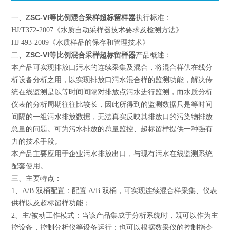
ZSC-VI等比例混合采样超标留样器
一、
执行标准：
HJ/T372-2007
《水质自动采样器技术要求及检测方法》
HJ 493-2009
《水质样品的保存和管理技术》
ZSC-VI等比例混合采样超标留样器
二、
产品概述：
本产品可实现排放口污水的连续采集及混合，将混合样供在线分
析设备分析之用，以实现排放口污水混合样的监测功能，解决传
统在线监测是以等时间间隔对排放点污水进行监测，而水质分析
仪表的分析周期往往比较长，因此所得到的监测数据只是等时间
间隔的一组污水排放数据，无法真实反映其排放口的污染物排放
总量的问题。可为污水排放的总量监控、超标留样提供一种强有
力的技术手段。
本产品主要应用于企业污水排放出口，与现有污水在线监测系统
配套使用。
三、主要特点：
1
、A/B 双桶配置：配置 A/B 双桶，可实现连续混合样采集、仪表
供样以及超标留样功能；
2
、主/被动工作模式：当该产品集成于分析系统时，既可以作为主
控设备，控制分析仪等设备运行；也可以根据数采仪的控制指令