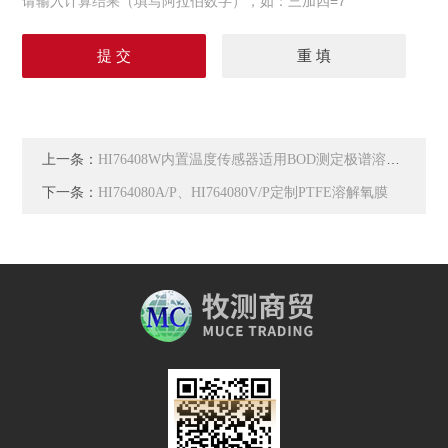
请输入计算结果（填写阿拉伯数字），如：三加四=7
上一条：
HI76408W内置温度传感器适用BOD测定极谱溶氧电极
下一条：
HI764080A/P、HI764080V/P定制PTFE溶解氧膜