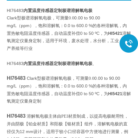
HI76483
内置温度传感器定制极谱溶解氧电极
Clark
0.00 to 90.00
型极谱溶解氧电极，可测量0.0
mg/L（ppm）
0.0 to 600.0 %
，饱和溶解氧：
的各种溶解氧，
内
0 to 50 ºC
HI5421
置热敏电阻温度传感器，自动温度补偿
，
为
溶解
氧测定仪量身定制
，
适用于环境，废水处理，水分析，工业，水
等行业
产养殖
HI76483
内置温度传感器定制极谱溶解氧电极
、
HI76483
Clark
0.00 to 90.00
型极谱溶解氧电极，可测量0.0
mg/L（ppm）
0.0 to 600.0 %
内
，饱和溶解氧：
的各种溶解氧，
置热敏电阻温度传感器，自动温度补偿
0 to 50 ºC
，
HI5421
为
溶解
氧测定仪量身定制
HI76483
溶解氧电极主体由PEI材质制成，以提高电极耐用性，
铂金材质
溶解氧电极的直
并由阴极
【
】和阳极【银材质】
组件，
径仅为
12 mm
，适用于较小口径容器中方便地进行测量，例
设计