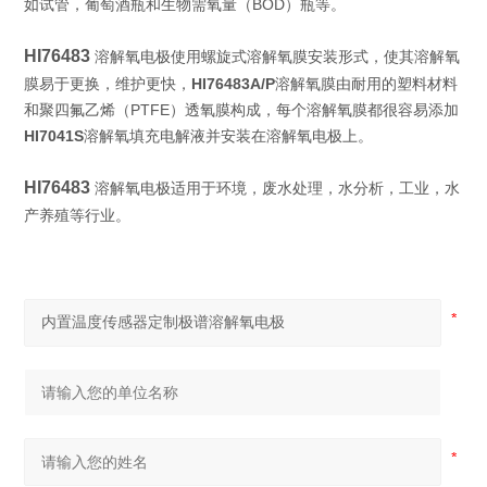
如试管，葡萄酒瓶和生物需氧量（BOD）瓶等。
HI76483
螺旋式溶解氧膜安装形式，使其溶解氧
溶解氧电极使用
膜易于更换，维护更快，
HI76483A/P
溶解氧膜由耐用的塑料材料
和聚四氟乙烯（PTFE）透氧膜构成，每个溶解氧膜都很容易添加
HI7041S
溶解氧填充电解液并安装在溶解氧电极上。
HI76483
溶解氧电极适用于环境，废水处理，水分析，工业，水
等行业。
产养殖