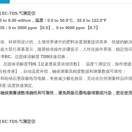
脑 EC-TDS-℃测定仪
0 to 6.00 mS/cm，
0.0 to 50.0°C、32.0 to 122.0°F
温度：
DS
：0 to 3000 ppm 【0.5】、0 to 4000 ppm 【0.7】
环保、科研而设计的，土壤培养液中的肥料浓度测量提供简单、快捷的解
，超大双行屏幕显示，随屏校准操作步骤提示，人性化操作界面，稳定指
EC、
TDS
导率
总固体溶解度
快速切换，
TDS
、总固体溶解度
【反渗透装置浓缩倍数】、温度°C测定仪，操作便
合校准液】，自动温度补偿，确保测量高精度数据和测量数据可靠性；
器和哈纳石墨双极电导电极，有效减少极化效应，无论在任何测量样品环
解度-温度快速测定。
了确保测量读数准确性和可靠性，避免两极石墨电极堵塞或污染，您在使
。
脑 EC-TDS-℃测定仪