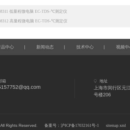
98311 低量程微电脑 EC-TDS-℃测定仪
98312 高量程微电脑 EC-TDS-℃测定仪
|
|
|
产品中心
新闻动态
技术中心
视频中
邮箱
地址
5157752@qq.com
上海市闵行区元江
号楼206
ights Reserved.
备案号：沪ICP备17032161号-1
sitemap.xml