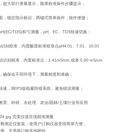
计，超大双行屏幕显示，随屏校准操作步骤提示；
界面，稳定指示标识，两键式简单操作，操作便捷；
H(EC/TDS)和°C测量，pH、EC、TDS快速切换；
动识别校准，内置酸度标准校准点pH4.01、7.01、10.01
识别校准，内置标准点：1.41mS/cm 或者 5.00 mS/cm
偿，确保在不同环境下，测量精度和准确；
单快速，BEPS低电量防错系统，避免错误测量；
，教育、科研、水处理、农业/园林/土壤行业等应用
0-204.jpg 完美仪器呈现精准测量
完整测定仪套装，使用户订购仪器变得简单方便，
使用，无需再订购其他附件。