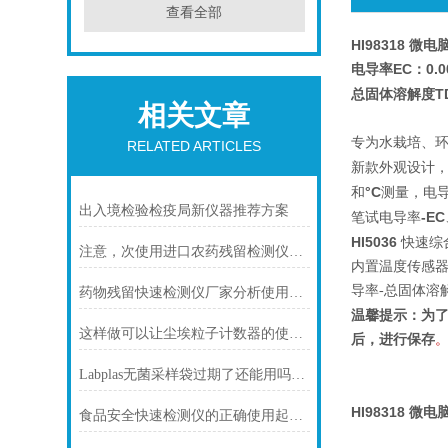
查看全部
HI98318 微电
EC：0.0
电导率
T
总固体溶解度
相关文章
专为水栽培、
RELATED ARTICLES
新款外观设计
°C
和
测量，电
出入境检验检疫局新仪器推荐方案
-EC
笔试电导率
HI5036
快速综
注意，次使用进口农药残留检测仪一定要看！
内置温度传感
导率-总固体溶
药物残留快速检测仪厂家分析使用农药易产生的安全问题
温馨提示：为
这样做可以让尘埃粒子计数器的使用更准确
后，进行保存
Labplas无菌采样袋过期了还能用吗？关于灭菌有效期的深度解答
HI98318 微电
食品安全快速检测仪的正确使用起到积极的作用