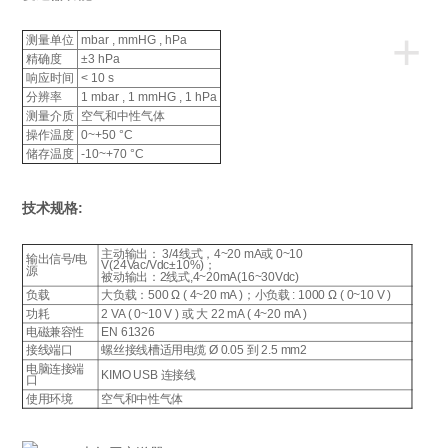
+
测量单位
mbar , mmHG , hPa
精确度
±3 hPa
响应时间
< 10 s
分辨率
1 mbar , 1 mmHG , 1 hPa
测量介质
空气和中性气体
操作温度
0~+50 °C
储存温度
-10~+70 °C
技术规格:
主动输出： 3/4线式，4~20 mA或 0~10
输出信号/电
V(24Vac/Vdc±10%)；
源
被动输出：2线式,4~20mA(16~30Vdc)
负载
大负载：500 Ω ( 4~20 mA )；小负载 : 1000 Ω ( 0~10 V )
功耗
2 VA ( 0~10 V ) 或 大 22 mA ( 4~20 mA )
电磁兼容性
EN 61326
接线端口
螺丝接线槽适用电缆 Ø 0.05 到 2.5 mm2
电脑连接端
KIMO USB 连接线
口
使用环境
空气和中性气体