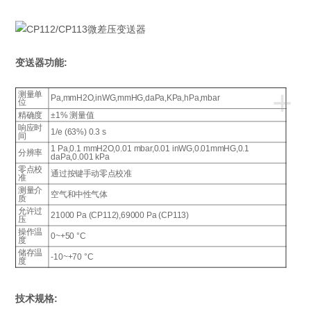
变送器功能:
+
测量单
Pa,mmH2O,inWG,mmHG,daPa,KPa,hPa,mbar
位
精确度
±1% 测量值
响应时
1/e (63%) 0.3 s
间
1 Pa,0.1 mmH2O,0.01 mbar,0.01 inWG,0.01mmHG,0.1
分辨率
daPa,0.001 kPa
零点校
通过按键手动零点校准
准
测量介
空气和中性气体
质
允许过
21000 Pa (CP112),69000 Pa (CP113)
压
操作温
0~+50 °C
度
储存温
-10~+70 °C
度
技术规格: