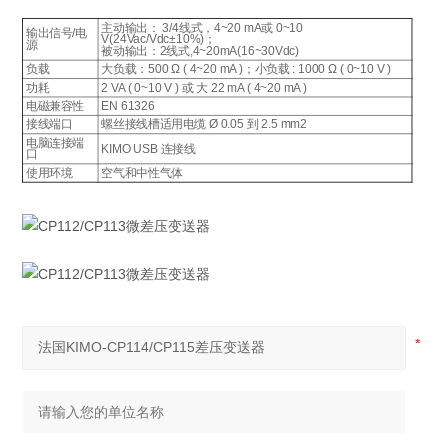
主动输出： 3/4线式，4~20 mA或 0~10
输出信号/电
V(24Vac/Vdc±10%)；
源
被动输出：2线式,4~20mA(16~30Vdc)
负载
大负载：500 Ω ( 4~20 mA )；小负载 : 1000 Ω ( 0~10 V )
功耗
2 VA ( 0~10 V ) 或 大 22 mA ( 4~20 mA )
电磁兼容性
EN 61326
接线端口
螺丝接线槽适用电缆 Ø 0.05 到 2.5 mm2
电脑连接端
KIMO USB 连接线
口
使用环境
空气和中性气体