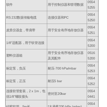
0554
软件
用于控制仪器和管理数据
5255
0554
RS 232数据传输电缆
连接仪器和PC
5250
0554
皮质仪器盒，带肩带
用于安全有序地存放仪器
5251
0554
1/8"适配器，用于软管连接
5200
用于安全有序地存放仪器
0516
塑料仪器箱
及其配件
5200
0554
标定泵，负压
耐压-700 hPa/mbar
5253
0554
标定泵，正压
耐压5 bar
5252
连接软管套装，2 x 1m，包
0554
密封至20bar
括1/8"螺纹接头
0441
0554
硅胶软管，5m长
*大承载700 hPa (mbar)