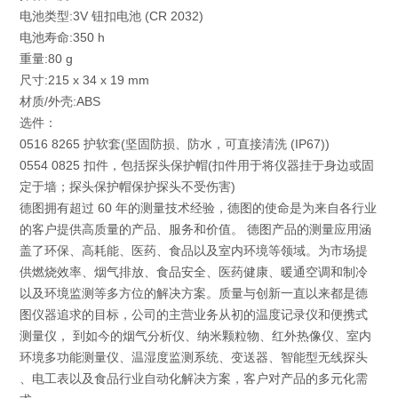
电池类型:3V 钮扣电池 (CR 2032)
电池寿命:350 h
重量:80 g
尺寸:215 x 34 x 19 mm
材质/外壳:ABS
选件：
0516 8265 护软套(坚固防损、防水，可直接清洗 (IP67))
0554 0825 扣件，包括探头保护帽(扣件用于将仪器挂于身边或固
定于墙；探头保护帽保护探头不受伤害)
德图拥有超过 60 年的测量技术经验，德图的使命是为来自各行业
的客户提供高质量的产品、服务和价值。 德图产品的测量应用涵
盖了环保、高耗能、医药、食品以及室内环境等领域。为市场提
供燃烧效率、烟气排放、食品安全、医药健康、暖通空调和制冷
以及环境监测等多方位的解决方案。质量与创新一直以来都是德
图仪器追求的目标，公司的主营业务从初的温度记录仪和便携式
测量仪， 到如今的烟气分析仪、纳米颗粒物、红外热像仪、室内
环境多功能测量仪、温湿度监测系统、变送器、智能型无线探头
、电工表以及食品行业自动化解决方案，客户对产品的多元化需