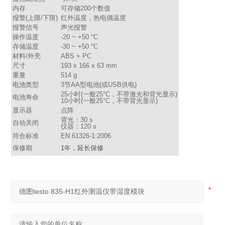
内存
可存储200个数值
报警(上限/下限)
红外温度，热电偶温度
报警信号
声光报警
操作温度
-20 ~ +50 °C
存储温度
-30 ~ +50 °C
材料/外壳
ABS + PC
尺寸
193 x 166 x 63 mm
重量
514 g
电池类型
3节AA型电池(或USB供电)
25小时(一般25°C，不带激光和背光显示)
电池寿命
10小时(一般25°C，不带背光显示)
显示器
点阵
背光：30 s
自动关闭
仪器：120 s
符合标准
EN 61326-1:2006
保修期
1年，延长保修