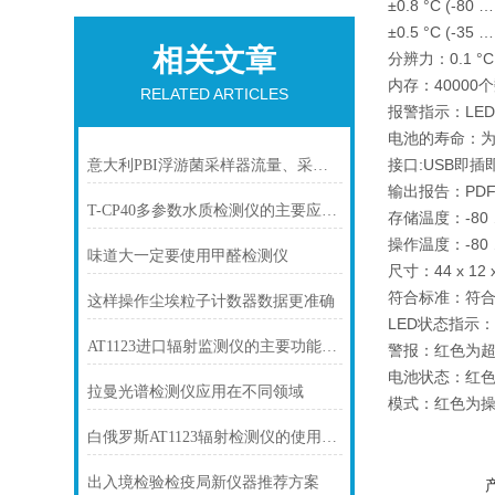
±0.8 °C (-80 …
±0.5 °C (-35 …
相关文章
分辨力：0.1 °C
内存：40000
RELATED ARTICLES
报警指示：LE
电池的寿命：为
接口:USB即插
意大利PBI浮游菌采样器流量、采样时间与培养结果的常见疑问
输出报告：PD
T-CP40多参数水质检测仪的主要应用领域
存储温度：-80 …
操作温度：-80 …
味道大一定要使用甲醛检测仪
尺寸：44 x 12 
符合标准：符合Gx
这样操作尘埃粒子计数器数据更准确
LED状态指示
AT1123进口辐射监测仪的主要功能及操作注意事项
警报：红色为
电池状态：红色
拉曼光谱检测仪应用在不同领域
模式：红色为操
白俄罗斯AT1123辐射检测仪的使用方法
出入境检验检疫局新仪器推荐方案