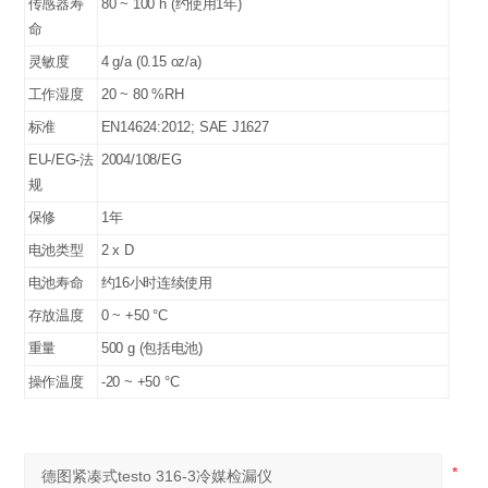
传感器寿
80 ~ 100 h (约使用1年)
命
灵敏度
4 g/a (0.15 oz/a)
工作湿度
20 ~ 80 %RH
标准
EN14624:2012; SAE J1627
EU-/EG-法
2004/108/EG
规
保修
1年
电池类型
2 x D
电池寿命
约16小时连续使用
存放温度
0 ~ +50 °C
重量
500 g (包括电池)
操作温度
-20 ~ +50 °C