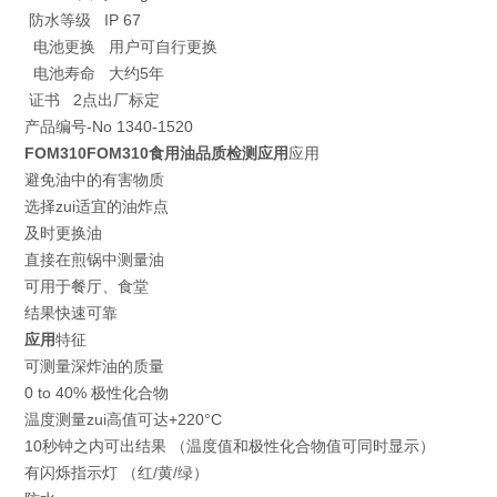
防水等级 IP 67
电池更换 用户可自行更换
电池寿命 大约5年
证书 2点出厂标定
产品编号-No 1340-1520
FOM310FOM310食用油品质检测
应用
应用
避免油中的有害物质
选择zui适宜的油炸点
及时更换油
直接在煎锅中测量油
可用于餐厅、食堂
结果快速可靠
应用
特征
可测量深炸油的质量
0 to 40% 极性化合物
温度测量zui高值可达+220°C
10秒钟之内可出结果 （温度值和极性化合物值可同时显示）
有闪烁指示灯 （红/黄/绿）