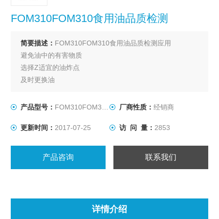
FOM310FOM310食用油品质检测
简要描述：
FOM310FOM310食用油品质检测应用
避免油中的有害物质
选择Z适宜的油炸点
及时更换油
直接在煎锅中测量油
可用于餐厅、食堂
产品型号：
FOM310FOM310
厂商性质：
经销商
结果快速可靠
更新时间：
2017-07-25
访 问 量：
2853
产品咨询
联系我们
详情介绍