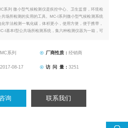
MC系列 微小型气候检测仪是疾控中心、卫生监督，环境检
共场所检测的实用的工具。MC-I系列微小型气候检测系统
电化学法检测一氧化碳，体积更小，使用方便，便于携带，
C-I基本I型公共场所检测系统，集六种检测仪器为一箱，可
目。标准配置： CO2分析仪， CO分析仪，温湿度计，噪
，数字微风速仪，有BG-I标志的铝合金硬箱。
MC系列
厂商性质：
经销商
2017-08-17
访 问 量：
3251
咨询
联系我们