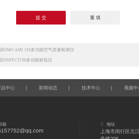
国KIMO AMI 310多功能空气质量检测仪
国INSPECTOR多功能射线仪
|
|
|
产品中心
新闻动态
技术中心
视频中
邮箱
地址
5157752@qq.com
上海市闵行区元江
号楼206