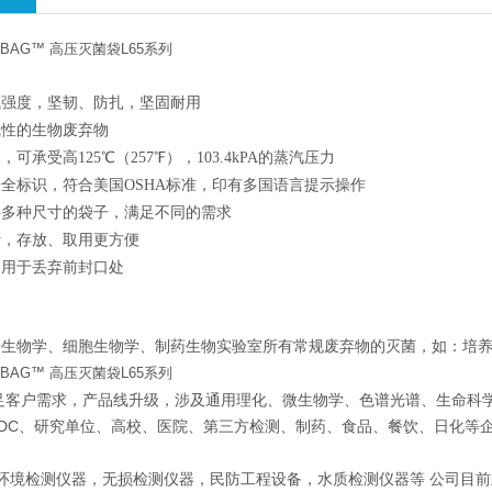
AB-BAG™ 高压灭菌袋L65系列
械强度，坚韧、防扎，坚固耐用
碱性的生物废弃物
可承受高125℃（257℉），103.4kPA的蒸汽压力
全标识，符合美国OSHA标准，印有多国语言提示操作
供多种尺寸的袋子，满足不同的需求
计，存放、取用更方便
，用于丢弃前封口处
物学、细胞生物学、制药生物实验室所有常规废弃物的灭菌，如：培养
AB-BAG™ 高压灭菌袋L65系列
足客户需求，产品线升级，涉及通用理化、微生物学、色谱光谱、生命科
DC、研究单位、高校、医院、第三方检测、制药、食品、餐饮、日化等
:环境检测仪器，无损检测仪器，民防工程设备，水质检测仪器等 公司目