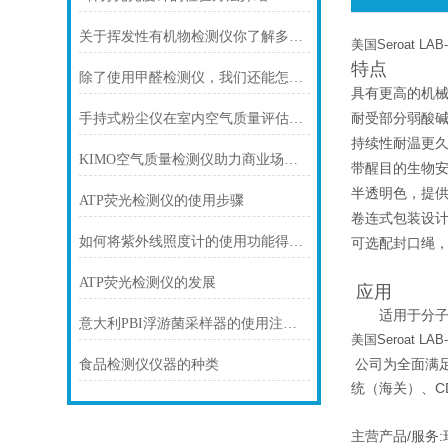
关于挥发性有机物检测仪你了解多少？
美国Seroat L
特点
除了使用甲醛检测仪，我们还能怎么了解甲醛
具有更高的机
耐受部分弱酸
手持式粉尘仪在室内空气质量评估中的应用
持续性耐温更久，
KIMO空气质量检测仪助力商业场所打造优质空气环境
带醒目的生物安
半透明色，提
ATP荧光检测仪的使用步骤
卷连式包装设
如何将紫外线照度计的使用功能得到利用
可选配封口绳
ATP荧光检测仪的发展
应用
适用于分子生
意大利PBI浮游菌采样器的使用注意事项
美国Seroat L
公司为全面满
食品检测仪仪器的种类
统（海关）、C
主营产品/服务