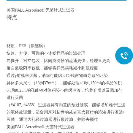
美国PALL Acrodisc® 无菌针式过滤器
特点
材质：PES（聚醚砜）
快速、方便、可靠的小体积样品的过滤处理
易撕开，对立包装，比同类滤器的流速更快，处理量更高
蛋白质吸附率较低，能够将样品损耗减小到低程度
通过γ射线来灭菌，消除可能因ETO残留物而导致的污染
具体多大尺寸（13到37mm），能够处理<10到150ml的样品体积
0.1和0.2um的孔能够对体积较小的缓冲液，培养介质以及添加剂
进行灭菌
（#4187, #4658）过滤器具有内置的预过滤膜，能够增加难于过滤
的液体处理量，适合用来对粘
性的或者富含颗粒的溶液进行澄清/
灭菌，通过大孔径过滤器进行预过滤，并除去颗粒
美国PALL Acrodisc® 无菌针式过滤器