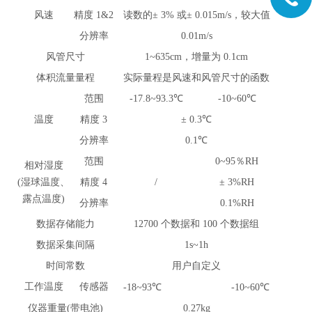
风速
精度
1&2
读数的± 3% 或± 0.015m/s，较大值
分辨率
0.01m/s
风管尺寸
1~635cm，增量为 0.1cm
体积流量量程
实际量程是风速和风管尺寸的函数
范围
-17.8~93.3℃
-10~60℃
温度
精度 3
± 0.3℃
分辨率
0.1℃
范围
0~95％RH
相对湿度
(湿球温度、
精度 4
/
± 3%RH
露点温度)
分辨率
0.1%RH
数据存储能力
12700 个数据和 100 个数据组
数据采集间隔
1s~1h
时间常数
用户自定义
工作温度
传感器
-18~93℃
-10~60℃
仪器重量(带电池)
0.27kg