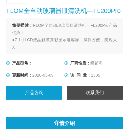
FLOM全自动玻璃器皿清洗机—FL200Pro
简要描述：
FLOM全自动玻璃器皿清洗机—FL200Pro产品
优势：
●7.1寸LCD液晶触摸真彩显示电容屏，操作方便，美观大
方
●通用型1/4清洗架，随意调节 任意更换
●清洗舱全模具化，一体成型制造，精度更精良
产品型号：
厂商性质：
经销商
●特种焊接技术，杜绝细菌滋生
更新时间：
2020-03-09
访 问 量：
1335
产品咨询
联系我们
详情介绍