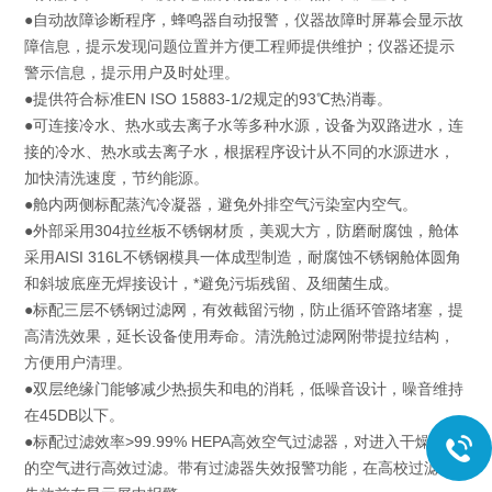
●自动故障诊断程序，蜂鸣器自动报警，仪器故障时屏幕会显示故
障信息，提示发现问题位置并方便工程师提供维护；仪器还提示
警示信息，提示用户及时处理。
●提供符合标准EN ISO 15883-1/2规定的93℃热消毒。
●可连接冷水、热水或去离子水等多种水源，设备为双路进水，连
接的冷水、热水或去离子水，根据程序设计从不同的水源进水，
加快清洗速度，节约能源。
●舱内两侧标配蒸汽冷凝器，避免外排空气污染室内空气。
●外部采用304拉丝板不锈钢材质，美观大方，防磨耐腐蚀，舱体
采用AISI 316L不锈钢模具一体成型制造，耐腐蚀不锈钢舱体圆角
和斜坡底座无焊接设计，*避免污垢残留、及细菌生成。
●标配三层不锈钢过滤网，有效截留污物，防止循环管路堵塞，提
高清洗效果，延长设备使用寿命。清洗舱过滤网附带提拉结构，
方便用户清理。
●双层绝缘门能够减少热损失和电的消耗，低噪音设计，噪音维持
在45DB以下。
●标配过滤效率>99.99% HEPA高效空气过滤器，对进入干燥系统
的空气进行高效过滤。带有过滤器失效报警功能，在高校过滤器