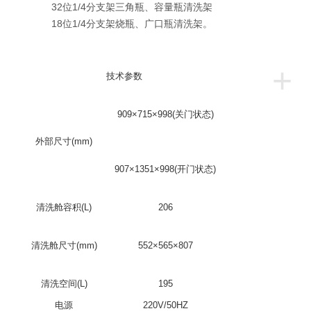
32位1/4分支架三角瓶、容量瓶清洗架
18位1/4分支架烧瓶、广口瓶清洗架。
+
技术参数
909×715×998(关门状态)
外部尺寸(mm)
907×1351×998(开门状态)
清洗舱容积(L)
206
清洗舱尺寸(mm)
552×565×807
清洗空间(L)
195
电源
220V/50HZ