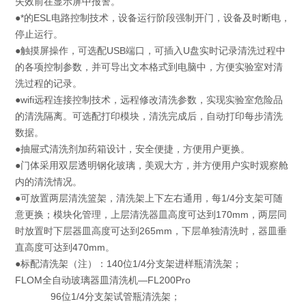
失效前在显示屏中报警。
●*的ESL电路控制技术，设备运行阶段强制开门，设备及时断电，
停止运行。
●触摸屏操作，可选配USB端口，可插入U盘实时记录清洗过程中
的各项控制参数，并可导出文本格式到电脑中，方便实验室对清
洗过程的记录。
●wifi远程连接控制技术，远程修改清洗参数，实现实验室危险品
的清洗隔离。可选配打印模块，清洗完成后，自动打印每步清洗
数据。
●抽屉式清洗剂加药箱设计，安全便捷，方便用户更换。
●门体采用双层透明钢化玻璃，美观大方，并方便用户实时观察舱
内的清洗情况。
●可放置两层清洗篮架，清洗架上下左右通用，每1/4分支架可随
意更换；模块化管理，上层清洗器皿高度可达到170mm，两层同
时放置时下层器皿高度可达到265mm，下层单独清洗时，器皿垂
直高度可达到470mm。
●标配清洗架（注）：140位1/4分支架进样瓶清洗架；
FLOM全自动玻璃器皿清洗机—FL200Pro
96位1/4分支架试管瓶清洗架；