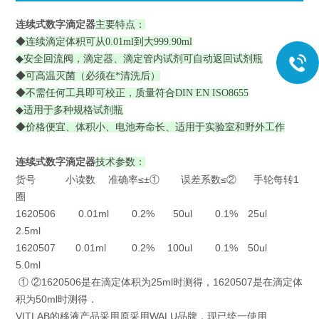
连续式数字滴定器
主要特点：
◆连续滴定体积可从0.01ml到大999.90ml
◆安全回流阀，滴定器、滴定管内试剂可自动返回试剂瓶
◆可高温灭菌（必须在*清洗后）
◆不需任何工具即可校正，质量符合DIN EN ISO8655
◆适用于多种规格试剂瓶
◆价格便宜、体积小、电池寿命长、适用于实验室和野外工作
连续式数字滴定器
技术参数：
货号 小读数 准确率≤±① 误差系数≤② 手轮每转1
圈
1620506 0.01ml 0.2% 50ul 0.1% 25ul
2.5ml
1620507 0.01ml 0.2% 100ul 0.1% 50ul
5.0ml
① ②1620506是在滴定体积为25ml时测得，1620507是在滴定体
积为50ml时测得．
VITLAB的移液产品采用原采用WALU品牌，现已统一使用