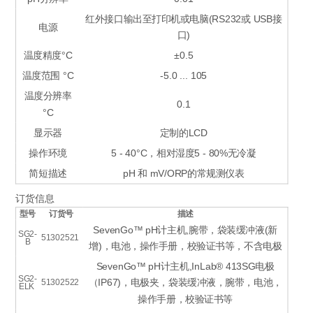
红外接口输出至打印机或电脑(RS232或 USB接
电源
口)
温度精度°C
±0.5
温度范围 °C
-5.0 ... 105
温度分辨率
0.1
°C
显示器
定制的LCD
操作环境
5 - 40°C，相对湿度5 - 80%无冷凝
简短描述
pH 和 mV/ORP的常规测仪表
订货信息
型号
订货号
描述
SevenGo™ pH计主机,腕带，袋装缓冲液(新
SG2-
51302521
B
增)，电池，操作手册，校验证书等，不含电极
SevenGo™ pH计主机,InLab® 413SG电极
SG2-
（IP67)，电极夹，袋装缓冲液，腕带，电池，
51302522
ELK
操作手册，校验证书等