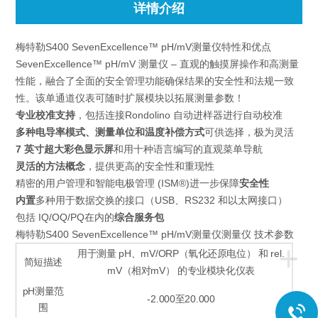
详情介绍
梅特勒S400 SevenExcellence™ pH/mV测量仪特性和优点
SevenExcellence™ pH/mV 测量仪 – 直观的触摸屏操作和高测量
性能，融合了全面的安全管理功能确保结果的安全性和法规一致
性。该单通道仪表可随时扩展模块以拓展测量参数！
专业校准支持
，包括连接Rondolino 自动进样器进行自动校准
多种电导率模式、测量单位和温度补偿方式
可供选择，极为灵活
7 英寸超大彩色显示屏
和用十种语言编写的直观菜单导航
灵活的方法概念
，提供更高的安全性和重现性
精密的用户管理和智能电极管理 (ISM®)进一步保障
安全性
内置
多种用于数据交换的接口（USB、RS232 和以太网接口）
包括 IQ/OQ/PQ在内的
综合服务包
梅特勒S400 SevenExcellence™ pH/mV测量仪测量仪 技术参数
+
用于测量 pH、mV/ORP（氧化还原电位） 和 rel.
简短描述
mV（相对mV） 的专业模块化仪表
pH测量范
-2.000至20.000
围