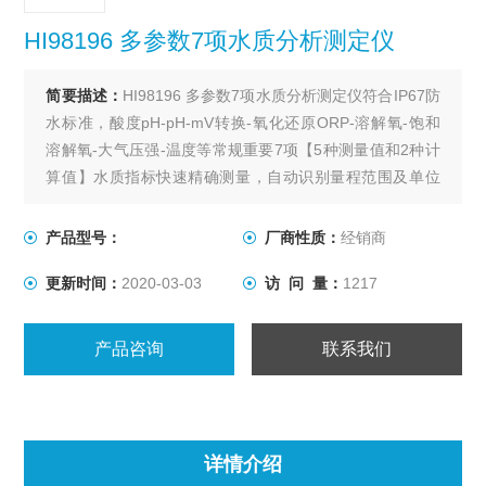
HI98196 多参数7项水质分析测定仪
简要描述：
HI98196 多参数7项水质分析测定仪符合IP67防
水标准，酸度pH-pH-mV转换-氧化还原ORP-溶解氧-饱和
溶解氧-大气压强-温度等常规重要7项【5种测量值和2种计
算值】水质指标快速精确测量，自动识别量程范围及单位
转换；新款外观设计,随屏校准操作步骤提示，GLP功能，
快速查询相关数据，酸度核查功能，自动识别校准和用户
产品型号：
厂商性质：
经销商
自定义校准，自动终点锁定功能，USB数据接口，大容量
更新时间：
2020-03-03
访 问 量：
1217
数据存储，数据
产品咨询
联系我们
详情介绍