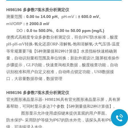
HI98196 多参数7项水质分析测定仪
0.00 to 14.00 pH、
pH-mV
：± 600.0 mV、
测量范围：
mV/ORP
：± 2000.0 mV
DO
：0.0 to 500.0%、0.00 to 50.00 ppm (mg/L)
便携式高精度专业多参数分析测定仪，符合IP67防水标准，酸度
pH-pH-mV转换-氧化还原ORP-溶解氧-饱和溶解氧-大气压强-温度
5
2
等常规重要7项【
种测量值和
种计算值】水质指标快速精确测
量，自动识别量程范围及单位转换；新款外观设计,随屏校准操作
步骤提示，GLP功能，快速查询相关数据，酸度核查功能，自动
识别校准和用户自定义校准，自动终点锁定功能，USB数据接
口，大容量数据存储，数据管理
HI98196 多参数7项水质分析测定仪
背光图形液晶显示器- HI98196具有背光图形液晶显示屏，具有屏
幕帮助，可同时显示多达7个参数【5种测量值和2种计算值】。
图形显示允许使用虚拟键来提供直观的用户界面。
防水保护- 采用防护等级为IP67的防水外壳，该探头具有IP68等
级，可连续浸入水中。