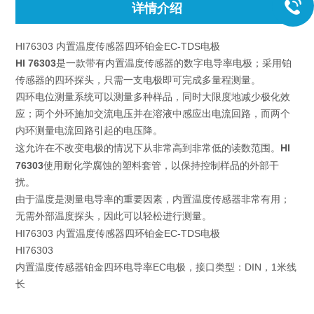
详情介绍
HI76303 内置温度传感器四环铂金EC-TDS电极
HI 76303
是一款带有内置温度传感器的数字电导率电极；采用铂
传感器的四环探头，只需一支电极即可完成多量程测量。
四环电位测量系统可以测量多种样品，同时大限度地减少极化效
应；两个外环施加交流电压并在溶液中感应出电流回路，而两个
内环测量电流回路引起的电压降。
HI
这允许在不改变电极的情况下从非常高到非常低的读数范围。
76303
使用耐化学腐蚀的塑料套管，以保持控制样品的外部干
扰。
由于温度是测量电导率的重要因素，内置温度传感器非常有用；
无需外部温度探头，因此可以轻松进行测量。
HI76303 内置温度传感器四环铂金EC-TDS电极
HI76303
内置温度传感器铂金四环电导率EC电极，接口类型：DIN，1米线
长