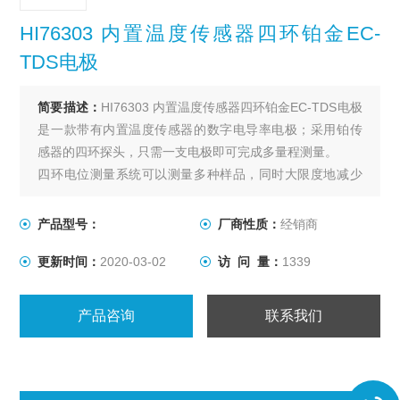
HI76303 内置温度传感器四环铂金EC-
TDS电极
简要描述：
HI76303 内置温度传感器四环铂金EC-TDS电极
是一款带有内置温度传感器的数字电导率电极；采用铂传
感器的四环探头，只需一支电极即可完成多量程测量。
四环电位测量系统可以测量多种样品，同时大限度地减少
极化效应；两个外环施加交流电压并在溶液中感应出电流
回路，而两个内环测量电流回路引起的电压降。
产品型号：
厂商性质：
经销商
更新时间：
2020-03-02
访 问 量：
1339
产品咨询
联系我们