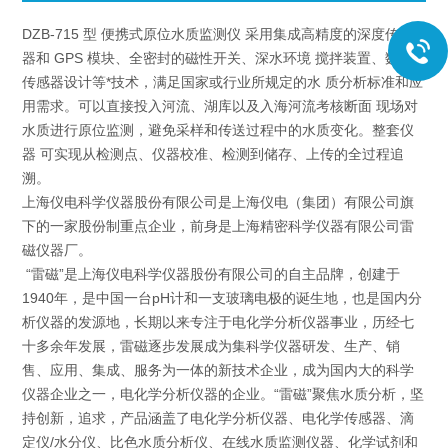
DZB-715 型 便携式原位水质监测仪 采用集成高精度的深度传感
器和 GPS 模块、全密封的磁性开关、深水环境 搅拌装置、数字
传感器设计等*技术，满足国家或行业所规定的水 质分析标准和应
用需求。可以直接投入河流、湖库以及入海河流考核断面 现场对
水质进行原位监测，避免采样和传送过程中的水质变化。整套仪
器 可实现从检测点、仪器校准、检测到储存、上传的全过程追
溯。
上海仪电科学仪器股份有限公司是上海仪电（集团）有限公司旗
下的一家股份制重点企业，前身是上海精密科学仪器有限公司雷
磁仪器厂。
“雷磁”是上海仪电科学仪器股份有限公司的自主品牌，创建于
1940年，是中国一台pH计和一支玻璃电极的诞生地，也是国内分
析仪器的发源地，长期以来专注于电化学分析仪器事业，历经七
十多余年发展，雷磁逐步发展成为集科学仪器研发、生产、销
售、应用、集成、服务为一体的新技术企业，成为国内大的科学
仪器企业之一，电化学分析仪器的企业。“雷磁”聚焦水质分析，坚
持创新，追求，产品涵盖了电化学分析仪器、电化学传感器、滴
定仪/水分仪、比色水质分析仪、在线水质监测仪器、化学试剂和