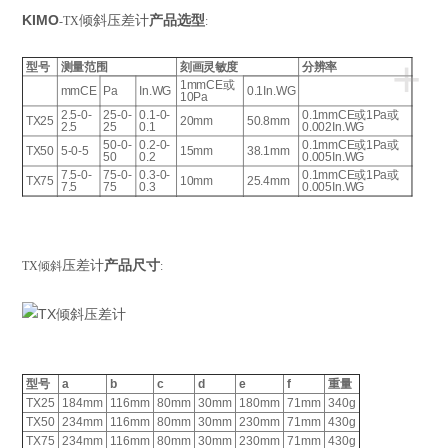
KIMO
倾斜压差计
产品选型
-TX
:
+
型号
测量范围
刻画灵敏度
分辨率
1mmCE或
mmCE
Pa
In.WG
0.1In.WG
10Pa
2.5-0-
25-0-
0.1-0-
0.1mmCE或1Pa或
TX25
20mm
50.8mm
2.5
25
0.1
0.002In.WG
50-0-
0.2-0-
0.1mmCE或1Pa或
TX50
5-0-5
15mm
38.1mm
50
0.2
0.005In.WG
7.5-0-
75-0-
0.3-0-
0.1mmCE或1Pa或
TX75
10mm
25.4mm
7.5
75
0.3
0.005In.WG
压差计
产品尺寸
TX倾斜
:
型号
a
b
c
d
e
f
重量
TX25
184mm
116mm
80mm
30mm
180mm
71mm
340g
TX50
234mm
116mm
80mm
30mm
230mm
71mm
430g
TX75
234mm
116mm
80mm
30mm
230mm
71mm
430g