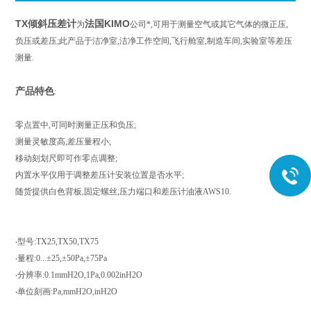
TX倾斜压差计
法国KIMO
为
公司*,可用于测量空气或其它气体的微正压,
负压或差压;此产品于洁净室,洁净工作空间,飞行舱室,制造车间,实验室等差压
测量.
产品特色
:
零点置中,可同时测量正压和负压;
测量灵敏度高,差压量程小;
移动刻划尺即可作零点调整;
内置水平仪用于调整差压计安装位置是否水平;
随货提供白色背板,固定螺丝,压力端口和差压计油液AWS10.
‧型号:TX25,TX50,TX75
‧量程:0...±25,±50Pa,±75Pa
‧分辨率:0.1mmH2O,1Pa,0.002inH2O
‧单位刻画:Pa,mmH2O,inH2O