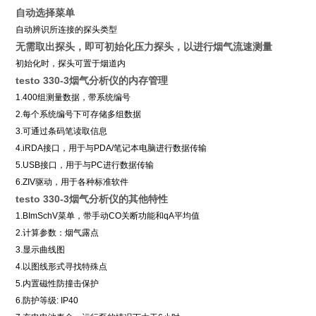
自动选择菜单
自动辨识所连接的探头类型
无需取出探头，即可初始化压力探头，以进行烟气流速测量
初始化时，探头可置于烟道内
testo 330-3
烟气分析仪的内存管理
1.400组测量数据，带系统编号
2.每个系统编号下可存储多组数据
3.可通过条码笔读取信息
4.iRDA接口，用于与PDA/笔记本电脑进行数据传输
5.USB接口，用于与PC进行数据传输
6.ZIV驱动，用于各种标准软件
testo 330-3
烟气分析仪的其他特性
1.BImSchV菜单，带手动CO关断功能和qA平均值
2.计算参数：烟气露点
3.显示曲线图
4.以图线形式寻找特殊点
5.内置磁性防撞击保护
6.防护等级: IP40