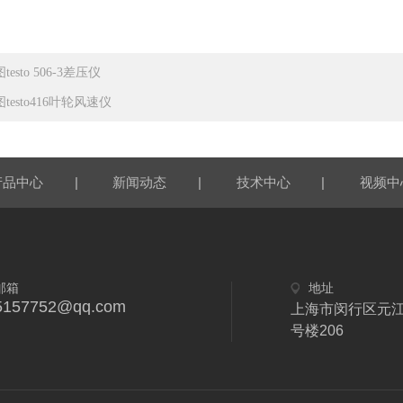
testo 506-3差压仪
testo416叶轮风速仪
|
|
|
产品中心
新闻动态
技术中心
视频中
邮箱
地址
5157752@qq.com
上海市闵行区元江
号楼206