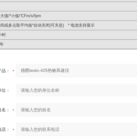
*大值/*小值/℃Fm/s/fpm
时间或多点取平均值*自动关闭(可关息) * 电池支持显示
小时
1年
产品：
单位：
姓名：
电话：