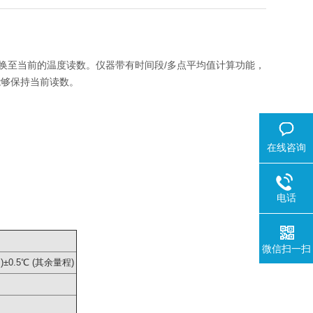
换至当前的温度读数。仪器带有时间段/多点平均值计算功能，
能够保持当前读数。
在线咨询
电话
微信扫一扫
℃ )±0.5℃ (其余量程)