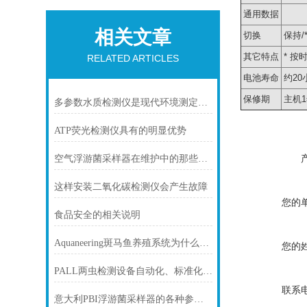
通用数据
相关文章
切换
保持/
其它特点
* 按
RELATED ARTICLES
电池寿命
约20
保修期
主机
多参数水质检测仪是现代环境测定的仪器之一
ATP荧光检测仪具有的明显优势
空气浮游菌采样器在维护中的那些小窍门
这样安装二氧化碳检测仪会产生故障
您的
食品安全的相关说明
Aquaneering斑马鱼养殖系统为什么这么火
您的
PALL两虫检测设备自动化、标准化程度高
联系
意大利PBI浮游菌采样器的各种参数设定要求