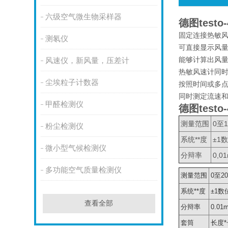
六级空气微生物采样器
德图test
固定连接热敏风
测氡仪
可直接显示风量
能够计算出风量
风速仪，新风量，压差计
热敏风速计同
尘埃粒子计数器
按照时间或多点
同时测定流速
甲醛检测仪
德图test
测量范围
0至1
粉尘检测仪
系统**度
±1数
微小型气候检测仪
分辩率
0,0
多功能空气质量检测仪
测量范围
0至2
系统**度
±1数位
查看全部
分辩率
0.01
套筒
长度*