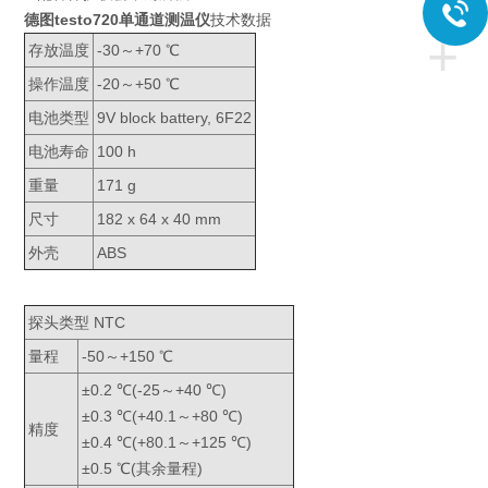
德图testo720单通道测温仪
技术数据
+
存放温度
-30～+70 ℃
操作温度
-20～+50 ℃
电池类型
9V block battery, 6F22
电池寿命
100 h
重量
171 g
尺寸
182 x 64 x 40 mm
外壳
ABS
探头类型 NTC
量程
-50～+150 ℃
±0.2 ℃(-25～+40 ℃)
±0.3 ℃(+40.1～+80 ℃)
精度
±0.4 ℃(+80.1～+125 ℃)
±0.5 ℃(其余量程)